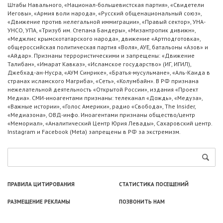
Штабы Навального, «Национал-большевистская партия», «Свидетели
Иеговы», «Армия воли народа», «Русский общенациональный союз»,
«Движение против нелегальной иммиграции», «Правый сектор», УНА-
УНСО, УПА, «Тризуб им. Степана Бандеры», «Мизантропик дивижн»,
«Меджлис крымскотатарского народа», движение «Артподготовка»,
общероссийская политическая партия «Воля», АУЕ, батальоны «Азов» и
«Айдар». Признаны террористическими и запрещены: «Движение
Талибан», «Имарат Кавказ», «Исламское государство» (ИГ, ИГИЛ),
Джебхад-ан-Нусра, «АУМ Синрике», «Братья-мусульмане», «Аль-Каида в
странах исламского Магриба», «Сеть», «Колумбайн». В РФ признана
нежелательной деятельность «Открытой России», издания «Проект
Медиа». СМИ-иноагентами признаны: телеканал «Дождь», «Медуза»,
«Важные истории», «Голос Америки», радио «Свобода», The Insider,
«Медиазона», ОВД-инфо. Иноагентами признаны общество/центр
«Мемориал», «Аналитический Центр Юрия Левады», Сахаровский центр.
Instagram и Facebook (Metа) запрещены в РФ за экстремизм.
ПРАВИЛА ЦИТИРОВАНИЯ
СТАТИСТИКА ПОСЕЩЕНИЙ
РАЗМЕЩЕНИЕ РЕКЛАМЫ
ПОЗВОНИТЬ НАМ