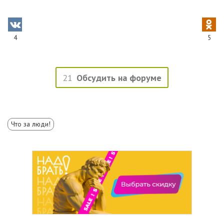
4
5
21
Обсудить на форуме
Что за люди!