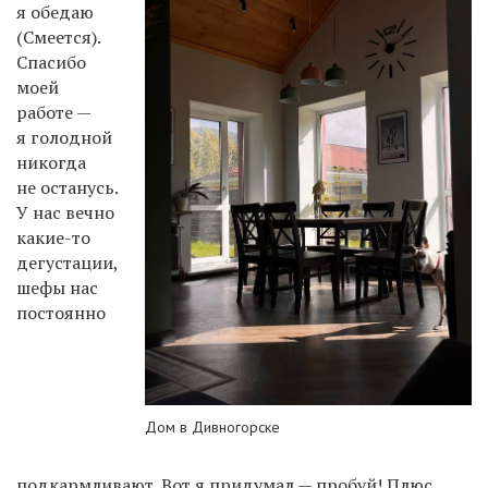
я обедаю
(Смеется).
Спасибо
моей
работе —
я голодной
никогда
не останусь.
У нас вечно
какие-то
дегустации,
шефы нас
постоянно
Дом в Дивногорске
подкармливают. Вот я придумал — пробуй! Плюс