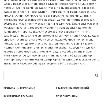
Штабы Навального, «Национал-большевистская партия», «Свидетели
Иеговы», «Армия воли народа», «Русский общенациональный союз»,
«Движение против нелегальной иммиграции», «Правый сектор», УНА-
УНСО, УПА, «Тризуб им. Степана Бандеры», «Мизантропик дивижн»,
«Меджлис крымскотатарского народа», движение «Артподготовка»,
общероссийская политическая партия «Воля», АУЕ, батальоны «Азов» и
«Айдар». Признаны террористическими и запрещены: «Движение
Талибан», «Имарат Кавказ», «Исламское государство» (ИГ, ИГИЛ),
Джебхад-ан-Нусра, «АУМ Синрике», «Братья-мусульмане», «Аль-Каида в
странах исламского Магриба», «Сеть», «Колумбайн». В РФ признана
нежелательной деятельность «Открытой России», издания «Проект
Медиа». СМИ-иноагентами признаны: телеканал «Дождь», «Медуза»,
«Важные истории», «Голос Америки», радио «Свобода», The Insider,
«Медиазона», ОВД-инфо. Иноагентами признаны общество/центр
«Мемориал», «Аналитический Центр Юрия Левады», Сахаровский центр.
Instagram и Facebook (Metа) запрещены в РФ за экстремизм.
ПРАВИЛА ЦИТИРОВАНИЯ
СТАТИСТИКА ПОСЕЩЕНИЙ
РАЗМЕЩЕНИЕ РЕКЛАМЫ
ПОЗВОНИТЬ НАМ