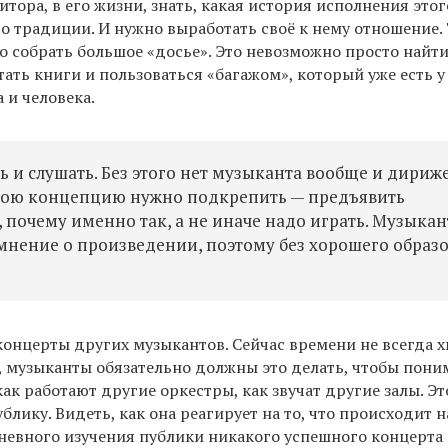
тора, в его жизни, знать, какая история исполнения этог
о традиции. И нужно выработать своё к нему отношение. 
о собрать большое «досье». Это невозможно просто найт
тать книги и пользоваться «багажом», который уже есть у
 и человека.
 и слушать. Без этого нет музыканта вообще и дириже
 свою концепцию нужно подкрепить — предъявить
, почему именно так, а не иначе надо играть. Музыка
мнение о произведении, поэтому без хорошего образ
концерты других музыкантов. Сейчас времени не всегда х
е, музыканты обязательно должны это делать, чтобы поним
как работают другие оркестры, как звучат другие залы. Эт
лику. Видеть, как она реагирует на то, что происходит н
невного изучения публики никакого успешного концерта 