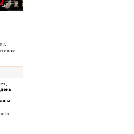
ре,
ективом
ет,
 день
Анны
ного