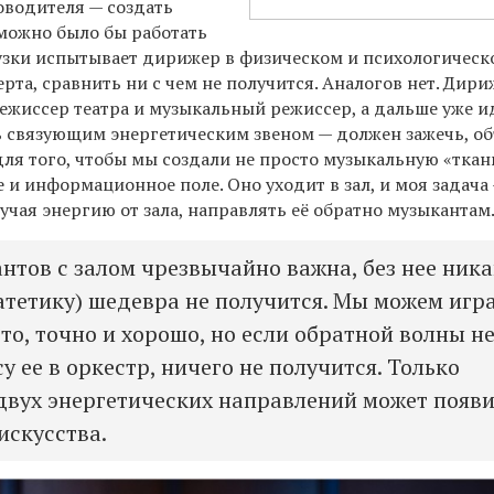
оводителя — создать
 можно было бы работать
грузки испытывает дирижер в физическом и психологичес
рта, сравнить ни с чем не получится. Аналогов нет. Дир
режиссер театра и музыкальный режиссер, а дальше уже и
ь связующим энергетическим звеном — должен зажечь, о
ля того, чтобы мы создали не просто музыкальную «ткан
е и информационное поле. Оно уходит в зал, и моя задача
учая энергию от зала, направлять её обратно музыкантам
антов с залом чрезвычайно важна, без нее ник
патетику) шедевра не получится. Мы можем игр
то, точно и хорошо, но если обратной волны не
су ее в оркестр, ничего не получится. Только
 двух энергетических направлений может появи
искусства.