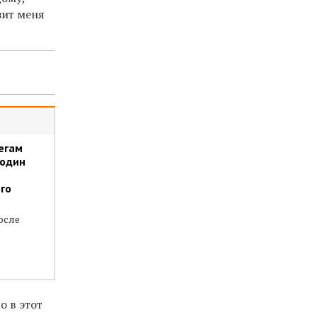
зит меня
егам
 один
го
осле
о в этот