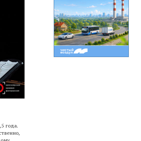
5 года.
ственно,
дому,