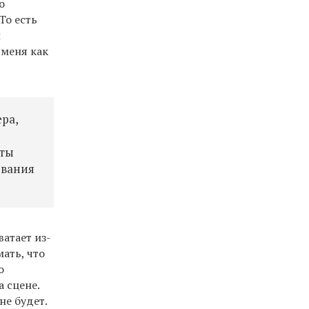
о
То есть
и
 меня как
ра,
нты
ования
ватает из-
ать, что
о
а сцене.
не будет.