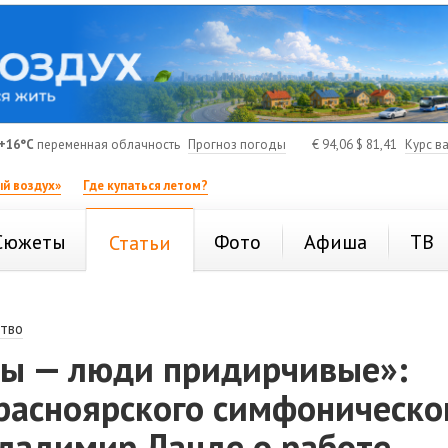
+16°C
переменная облачность
Прогноз погоды
€
94,06
$
81,41
Курс в
й воздух»
Где купаться летом?
Сюжеты
Фото
Афиша
ТВ
Статьи
тво
ы — люди придирчивые»:
расноярского симфоническо
Владимир Ланде о работе