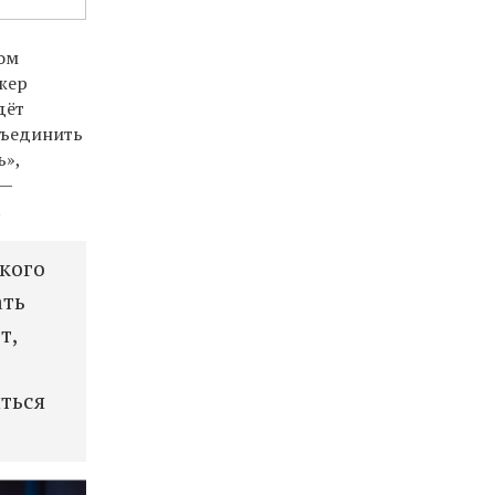
ком
ижер
дёт
бъединить
ь»,
 —
.
акого
ать
т,
ться