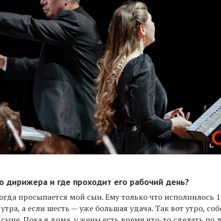
ро дирижера и где проходит его рабочий день?
огда просыпается мой сын. Ему только что исполнилось 1,
утра, а если шесть — уже большая удача. Так вот утро, соб
 сыне. Пока я дома, у жены есть время что-то сделать по 