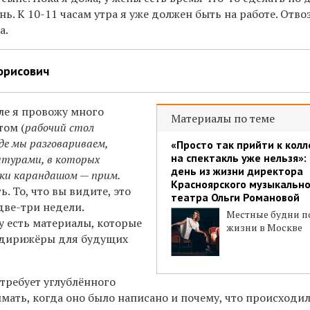
нь. К 10-11 часам утра я уже должен быть на работе. Отво
а.
орисович
ле я провожу много
Материалы по теме
том (
рабочий стол
где мы разговариваем,
«Просто так прийти к колл
на спектакль уже нельзя»:
итурами, в которых
день из жизни директора
ки карандашом — прим.
Красноярского музыкально
ь. То, что вы видите, это
театра Ольги Романовой
две-три недели.
Местные будни п
у есть материалы, которые
жизни в Москве
 дирижёры для будущих
требует углублённого
ать, когда оно было написано и почему, что происходил