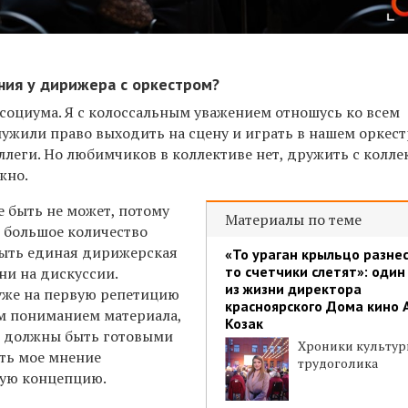
ия у дирижера с оркестром?
 социума. Я с колоссальным уважением отношусь ко всем
ужили право выходить на сцену и играть в нашем оркест
ллеги. Но любимчиков в коллективе нет, дружить с колл
жно.
е быть не может, потому
Материалы по теме
т большое количество
быть единая дирижерская
«То ураган крыльцо разнес
то счетчики слетят»: один
ени на дискуссии.
из жизни директора
уже на первую репетицию
красноярского Дома кино 
м пониманием материала,
Козак
и должны быть готовыми
Хроники культур
ать мое мнение
трудоголика
щую концепцию.