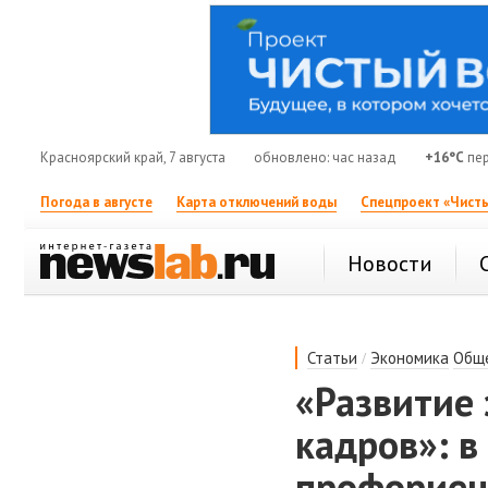
Красноярский край, 7 августа
обновлено: час назад
+16°C
пер
Погода в августе
Карта отключений воды
Спецпроект «Чисты
Новости
/
Статьи
Экономика
Общ
«Развитие
кадров»: в
профориен