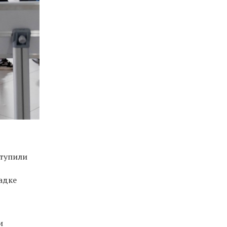
ступили
адке
и