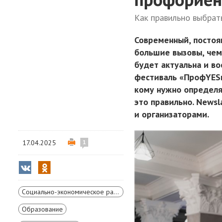
Как правильно выбрат
Современный, посто
большие вызовы, чем
будет актуальна и в
фестиваль «ПрофYESи
кому нужно определят
это правильно. News
и организаторами.
17.04.2025
1
Социально-экономическое развитие Красноярского края
Образование