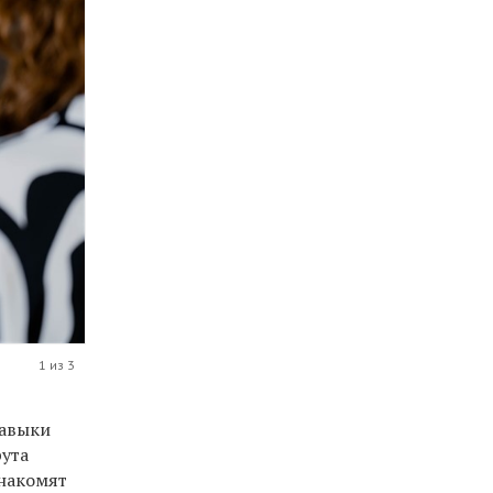
1 из 3
навыки
рута
знакомят