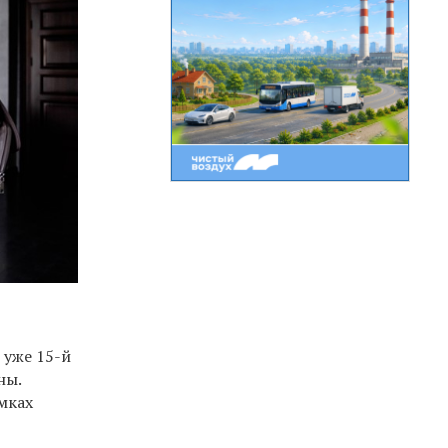
уже 15-й
ны.
мках