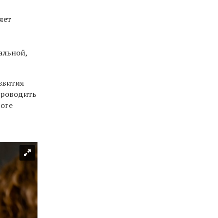
яет
альной,
звития
проводить
тоге