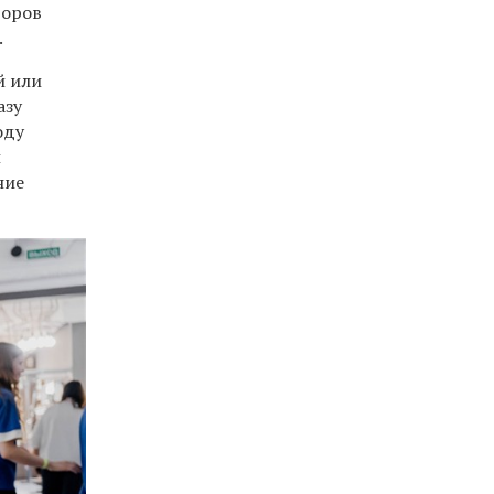
торов
.
й или
азу
оду
и
ние