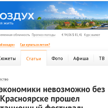
еменная облачность
Прогноз погоды
€
94,06
$
81,41
Курс валют
й воздух»
Где купаться летом?
Сюжеты
Фото
Афиша
ТВ
Статьи
ество
 экономики невозможно без
 Красноярске прошел
тационный фестиваль