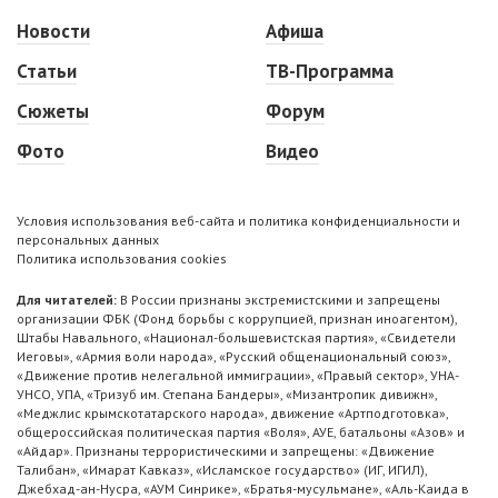
Новости
Афиша
Статьи
ТВ-Программа
Сюжеты
Форум
Фото
Видео
Условия использования веб-сайта и политика конфиденциальности и
персональных данных
Политика использования cookies
Для читателей:
В России признаны экстремистскими и запрещены
организации ФБК (Фонд борьбы с коррупцией, признан иноагентом),
Штабы Навального, «Национал-большевистская партия», «Свидетели
Иеговы», «Армия воли народа», «Русский общенациональный союз»,
«Движение против нелегальной иммиграции», «Правый сектор», УНА-
УНСО, УПА, «Тризуб им. Степана Бандеры», «Мизантропик дивижн»,
«Меджлис крымскотатарского народа», движение «Артподготовка»,
общероссийская политическая партия «Воля», АУЕ, батальоны «Азов» и
«Айдар». Признаны террористическими и запрещены: «Движение
Талибан», «Имарат Кавказ», «Исламское государство» (ИГ, ИГИЛ),
Джебхад-ан-Нусра, «АУМ Синрике», «Братья-мусульмане», «Аль-Каида в