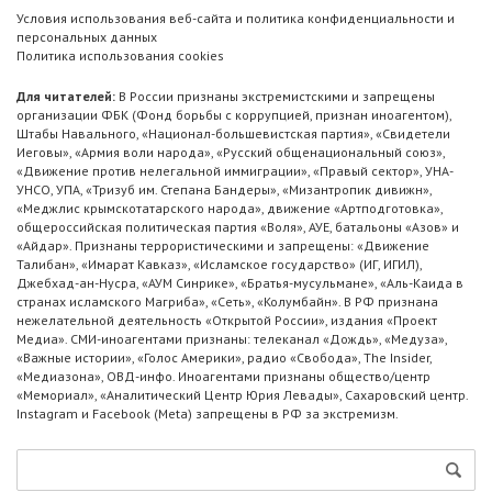
Условия использования веб-сайта и политика конфиденциальности и
персональных данных
Политика использования cookies
Для читателей:
В России признаны экстремистскими и запрещены
организации ФБК (Фонд борьбы с коррупцией, признан иноагентом),
Штабы Навального, «Национал-большевистская партия», «Свидетели
Иеговы», «Армия воли народа», «Русский общенациональный союз»,
«Движение против нелегальной иммиграции», «Правый сектор», УНА-
УНСО, УПА, «Тризуб им. Степана Бандеры», «Мизантропик дивижн»,
«Меджлис крымскотатарского народа», движение «Артподготовка»,
общероссийская политическая партия «Воля», АУЕ, батальоны «Азов» и
«Айдар». Признаны террористическими и запрещены: «Движение
Талибан», «Имарат Кавказ», «Исламское государство» (ИГ, ИГИЛ),
Джебхад-ан-Нусра, «АУМ Синрике», «Братья-мусульмане», «Аль-Каида в
странах исламского Магриба», «Сеть», «Колумбайн». В РФ признана
нежелательной деятельность «Открытой России», издания «Проект
Медиа». СМИ-иноагентами признаны: телеканал «Дождь», «Медуза»,
«Важные истории», «Голос Америки», радио «Свобода», The Insider,
«Медиазона», ОВД-инфо. Иноагентами признаны общество/центр
«Мемориал», «Аналитический Центр Юрия Левады», Сахаровский центр.
Instagram и Facebook (Metа) запрещены в РФ за экстремизм.