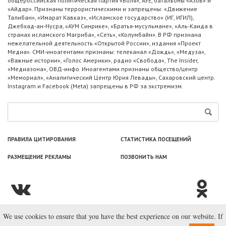
общероссийская политическая партия «Воля», АУЕ, батальоны «Азов» и
«Айдар». Признаны террористическими и запрещены: «Движение
Талибан», «Имарат Кавказ», «Исламское государство» (ИГ, ИГИЛ),
Джебхад-ан-Нусра, «АУМ Синрике», «Братья-мусульмане», «Аль-Каида в
странах исламского Магриба», «Сеть», «Колумбайн». В РФ признана
нежелательной деятельность «Открытой России», издания «Проект
Медиа». СМИ-иноагентами признаны: телеканал «Дождь», «Медуза»,
«Важные истории», «Голос Америки», радио «Свобода», The Insider,
«Медиазона», ОВД-инфо. Иноагентами признаны общество/центр
«Мемориал», «Аналитический Центр Юрия Левады», Сахаровский центр.
Instagram и Facebook (Metа) запрещены в РФ за экстремизм.
ПРАВИЛА ЦИТИРОВАНИЯ
СТАТИСТИКА ПОСЕЩЕНИЙ
РАЗМЕЩЕНИЕ РЕКЛАМЫ
ПОЗВОНИТЬ НАМ
We use cookies to ensure that you have the best experience on our website. If
© ООО «Лаборатория Новоcтей», 2003—2026.