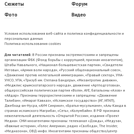
Сюжеты
Форум
Фото
Видео
Условия использования веб-сайта и политика конфиденциальности и
персональных данных
Политика использования cookies
Для читателей:
В России признаны экстремистскими и запрещены
организации ФБК (Фонд борьбы с коррупцией, признан иноагентом),
Штабы Навального, «Национал-большевистская партия», «Свидетели
Иеговы», «Армия воли народа», «Русский общенациональный союз»,
«Движение против нелегальной иммиграции», «Правый сектор», УНА-
УНСО, УПА, «Тризуб им. Степана Бандеры», «Мизантропик дивижн»,
«Меджлис крымскотатарского народа», движение «Артподготовка»,
общероссийская политическая партия «Воля», АУЕ, батальоны «Азов» и
«Айдар». Признаны террористическими и запрещены: «Движение
Талибан», «Имарат Кавказ», «Исламское государство» (ИГ, ИГИЛ),
Джебхад-ан-Нусра, «АУМ Синрике», «Братья-мусульмане», «Аль-Каида в
странах исламского Магриба», «Сеть», «Колумбайн». В РФ признана
нежелательной деятельность «Открытой России», издания «Проект
Медиа». СМИ-иноагентами признаны: телеканал «Дождь», «Медуза»,
«Важные истории», «Голос Америки», радио «Свобода», The Insider,
«Медиазона», ОВД-инфо. Иноагентами признаны общество/центр