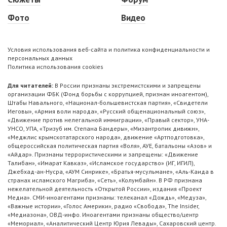
Фото
Видео
Условия использования веб-сайта и политика конфиденциальности и
персональных данных
Политика использования cookies
Для читателей:
В России признаны экстремистскими и запрещены
организации ФБК (Фонд борьбы с коррупцией, признан иноагентом),
Штабы Навального, «Национал-большевистская партия», «Свидетели
Иеговы», «Армия воли народа», «Русский общенациональный союз»,
«Движение против нелегальной иммиграции», «Правый сектор», УНА-
УНСО, УПА, «Тризуб им. Степана Бандеры», «Мизантропик дивижн»,
«Меджлис крымскотатарского народа», движение «Артподготовка»,
общероссийская политическая партия «Воля», АУЕ, батальоны «Азов» и
«Айдар». Признаны террористическими и запрещены: «Движение
Талибан», «Имарат Кавказ», «Исламское государство» (ИГ, ИГИЛ),
Джебхад-ан-Нусра, «АУМ Синрике», «Братья-мусульмане», «Аль-Каида в
странах исламского Магриба», «Сеть», «Колумбайн». В РФ признана
нежелательной деятельность «Открытой России», издания «Проект
Медиа». СМИ-иноагентами признаны: телеканал «Дождь», «Медуза»,
«Важные истории», «Голос Америки», радио «Свобода», The Insider,
«Медиазона», ОВД-инфо. Иноагентами признаны общество/центр
«Мемориал», «Аналитический Центр Юрия Левады», Сахаровский центр.