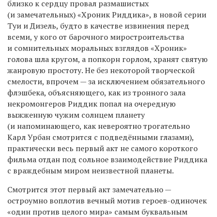
близко к сердцу провал размашистых
(и замечательных) «Хроник Риддика», в новой серии
Туи и Дизель, будто в качестве извинения перед
всеми, у кого от барочного миростроительства
и сомнительных моральных взглядов «Хроник»
голова шла кругом, а попкорн горлом, хранят святую
жанровую простоту. Не без некоторой творческой
смелости, впрочем — за исключением обязательного
флэшбека, объясняющего, как из тронного зала
некромонгеров Риддик попал на очередную
выжженную чужим солнцем планету
(и напоминающего, как невероятно трогательно
Карл Урбан смотрится с подведёнными глазами),
практически весь первый акт не самого короткого
фильма отдан под сольное взаимодействие Риддика
с враждебным миром неизвестной планеты.
Смотрится этот первый акт замечательно —
остроумно воплотив вечный мотив героев-одиночек
«один против целого мира» самым буквальным