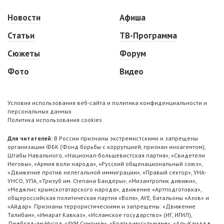
Новости
Афиша
Статьи
ТВ-Программа
Сюжеты
Форум
Фото
Видео
Условия использования веб-сайта и политика конфиденциальности и
персональных данных
Политика использования cookies
Для читателей:
В России признаны экстремистскими и запрещены
организации ФБК (Фонд борьбы с коррупцией, признан иноагентом),
Штабы Навального, «Национал-большевистская партия», «Свидетели
Иеговы», «Армия воли народа», «Русский общенациональный союз»,
«Движение против нелегальной иммиграции», «Правый сектор», УНА-
УНСО, УПА, «Тризуб им. Степана Бандеры», «Мизантропик дивижн»,
«Меджлис крымскотатарского народа», движение «Артподготовка»,
общероссийская политическая партия «Воля», АУЕ, батальоны «Азов» и
«Айдар». Признаны террористическими и запрещены: «Движение
Талибан», «Имарат Кавказ», «Исламское государство» (ИГ, ИГИЛ),
Джебхад-ан-Нусра, «АУМ Синрике», «Братья-мусульмане», «Аль-Каида в