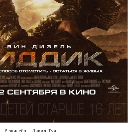
Режиссёр — Дэвид Туи