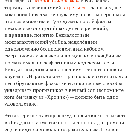
отказался от
второго «Форсажа»
и согласился
торгануть физиономией
в третьем
— за последнее
компания Universal вернула ему права на персонажа,
что позволило им с Туи сделать новый фильм
независимо от студийных денег и решений),
в принципе, понятно. Безжалостный
межгалактический убийца, наделённый
одновременно беспрецедентным набором
смертоносных навыков и предельно упрощённым,
но максимально эффективным кодексом чести,
Риддик получился воплощением тестостероновой
крутизны. Играть такого — равно как и сочинять для
него брутальные фразочки и живописные способы
укладывать противников в вечный сон (вспомните
хотя бы чашку из «Хроник») — должно быть одно
удовольствие.
Это актёрское и авторское удовольствие считывается
в «Риддике» моментально — и до поры до времени
ещё и видится довольно заразительным. Приняв