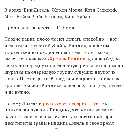
В ролях: Вин Дизель, Жорди Молла, Кэти Сахкофф,
Мэтт Нэйбл, Дэйв Ботиста, Карл Урбан
Продолжительность — 119 мин
Плохие парни плохо умеют лежать спокойно — вот
и межгалактический убийца Риддик, вроде бы
торжественно похороненный девять лет назад
вместе с провалом «
Хроник Риддика
», снова бодро
свежует очередную космическую рептилию и опасно
щурится на очередную группу будущих двуногих
жертв. На этот раз всё предельно просто — никаких
хроник, только «Риддик»; а больше, в общем, ничего
и не нужно.
Почему Дизель и
режиссёр-сценарист Туи
так
прикипели душой к Риддику, что никак не могут
расстаться с персонажем вот уже почти полтора
десятилетия (ради Риддика Дизель в своё время