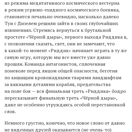
из режима медитативного космического вестерна
в режим угрюмо-ехидного космического боевика,
становится печально очевидно, насколько далеко
Туи с Дизелем решили зайти в своих глубочайших
извинениях. Стремясь вернуться к брутальной
простоте «Чёрной дыры», первого выхода Риддика в,
с позволения сказать, свет, они не замечают, что
в какой-то момент «Риддик» начинает играть в ту же
самую игру, которую мы все вместе уже давно
прошли. Команда антагонистов, сплоченная
поневоле перед лицом общей опасности, беготня
по кишащим кровожадными тварями ландшафтам
за важными деталями корабля, предательства
на поле боя — вся финальная треть «Риддика» бодро
пересказывает финальную треть «Чёрной дыры»,
даже не особенно утруждаясь особой перестановкой
слов.
Немного грустно, конечно, что новое слово от давно
не виденных друзей оказывается (не очень-то)