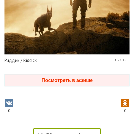
Риддик / Riddick
1 из 18
Посмотреть в афише
0
0