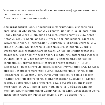
Условия использования веб-сайта и политика конфиденциальности и
персональных данных
Политика использования cookies
Для читателей:
В России признаны экстремистскими и запрещены
организации ФБК (Фонд борьбы с коррупцией, признан иноагентом),
Штабы Навального, «Национал-большевистская партия», «Свидетели
Иеговы», «Армия воли народа», «Русский общенациональный союз»,
«Движение против нелегальной иммиграции», «Правый сектор», УНА-
УНСО, УПА, «Тризуб им. Степана Бандеры», «Мизантропик дивижн»,
«Меджлис крымскотатарского народа», движение «Артподготовка»,
общероссийская политическая партия «Воля», АУЕ, батальоны «Азов» и
«Айдар». Признаны террористическими и запрещены: «Движение
Талибан», «Имарат Кавказ», «Исламское государство» (ИГ, ИГИЛ),
Джебхад-ан-Нусра, «АУМ Синрике», «Братья-мусульмане», «Аль-Каида в
странах исламского Магриба», «Сеть», «Колумбайн». В РФ признана
нежелательной деятельность «Открытой России», издания «Проект
Медиа». СМИ-иноагентами признаны: телеканал «Дождь», «Медуза»,
«Важные истории», «Голос Америки», радио «Свобода», The Insider,
«Медиазона», ОВД-инфо. Иноагентами признаны общество/центр
«Мемориал», «Аналитический Центр Юрия Левады», Сахаровский центр.
Instagram и Facebook (Metа) запрещены в РФ за экстремизм.