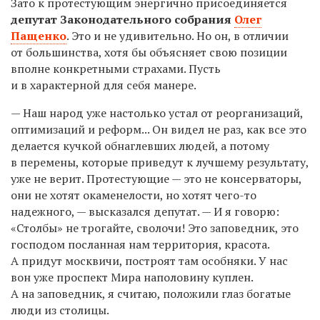
Зато к протестующим энергично присоединяется
депутат Законодательного собрания
Олег
Пащенко
. Это и не удивительно. Но он, в отличии
от большинства, хотя бы объясняет свою позиции
вполне конкретными страхами. Пусть
и в характерной для себя манере.
— Наш народ уже настолько устал от реорганизаций,
оптимизаций и реформ... Он видел не раз, как все это
делается кучкой обнаглевших людей, а потому
в перемены, которые приведут к лучшему результату,
уже не верит. Протестующие — это не консерваторы,
они не хотят окаменелости, но хотят чего-то
надежного, — высказался депутат. — И я говорю:
«Столбы» не трогайте, сволочи! Это заповедник, это
господом посланная нам территория, красота.
А придут москвичи, построят там особняки. У нас
вон уже проспект Мира наполовину куплен.
А на заповедник, я считаю, положили глаз богатые
люди из столицы.