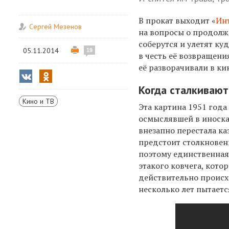
В прокат выходит «
Ин
Сергей Мезенов
на вопросы о продолже
соберутся и улетят ку
05.11.2014
19
в честь её возвращени
её разворачивали в ки
Когда сталкиваю
Кино и ТВ
Эта картина 1951 года
осмыслявшей в иноска
внезапно перестала ка
предстоит столкновени
поэтому единственная 
этакого ковчега, кото
действительно происх
несколько лет пытаетс