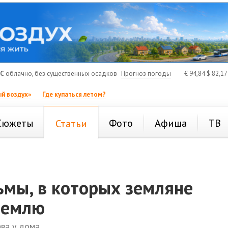
°C
облачно, без существенных осадков
Прогноз погоды
€
94,84
$
82,1
й воздух»
Где купаться летом?
Сюжеты
Фото
Афиша
ТВ
Статьи
ьмы, в которых земляне
Землю
ава у дома