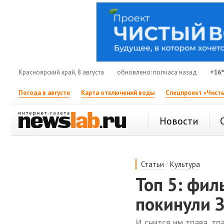
Красноярский край, 8 августа
обновлено: полчаса назад
+16
Погода в августе
Карта отключений воды
Спецпроект «Чисты
Новости
/
Статьи
Культура
Топ 5: фил
покинули 
И снится им трава, тр