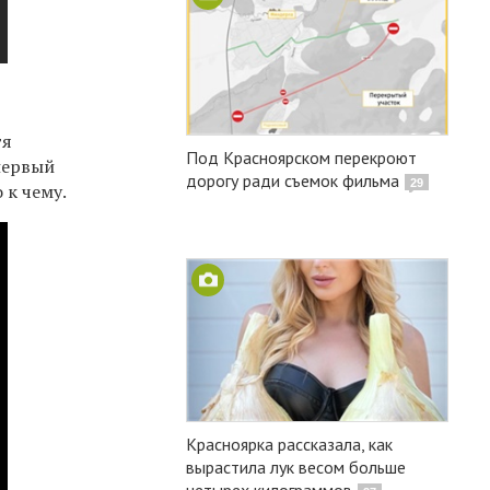
тя
Под Красноярском перекроют
 первый
дорогу ради съемок фильма
29
 к чему.
Красноярка рассказала, как
вырастила лук весом больше
четырех килограммов