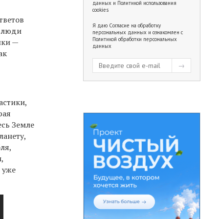
данных
и
Политикой использования
cookies
тветов
Я даю
Согласие на обработку
о люди
персональных данных
и ознакомлен с
Политикой обработки персональных
ики —
данных
ак
астики,
рая
есь Земле
ланету,
ля,
,
 уже