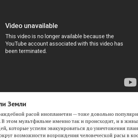
ели Земли
аждебной расой инопланетян — тоже довольно популярн
 В этом мультфильме именно так и происходит, и в живы
ей, которые успели эвакуироваться до уничтожения план
вокруг возможности возрождения человеческой расы в ко