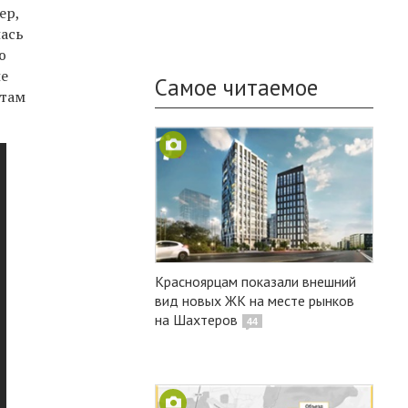
ер,
лась
ю
ие
Самое читаемое
стам
Красноярцам показали внешний
вид новых ЖК на месте рынков
на Шахтеров
44