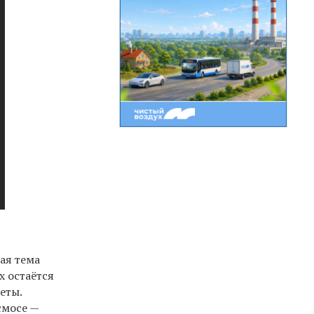
ая тема
х остаётся
еты.
смосе —