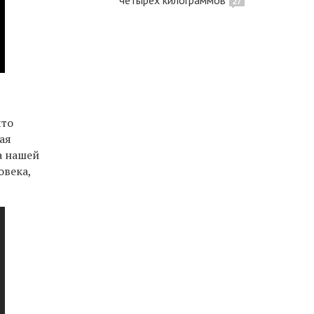
27
что
кая
а нашей
овека,