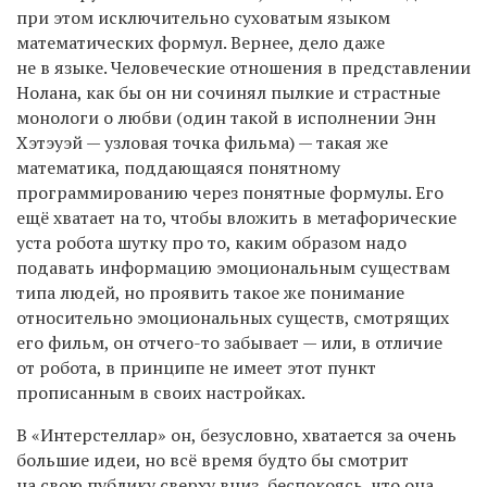
при этом исключительно суховатым языком
математических формул. Вернее, дело даже
не в языке. Человеческие отношения в представлении
Нолана, как бы он ни сочинял пылкие и страстные
монологи о любви (один такой в исполнении Энн
Хэтэуэй — узловая точка фильма) — такая же
математика, поддающаяся понятному
программированию через понятные формулы. Его
ещё хватает на то, чтобы вложить в метафорические
уста робота шутку про то, каким образом надо
подавать информацию эмоциональным существам
типа людей, но проявить такое же понимание
относительно эмоциональных существ, смотрящих
его фильм, он отчего-то забывает — или, в отличие
от робота, в принципе не имеет этот пункт
прописанным в своих настройках.
В «Интерстеллар» он, безусловно, хватается за очень
большие идеи, но всё время будто бы смотрит
на свою публику сверху вниз, беспокоясь, что она