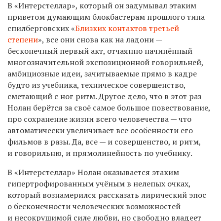
В «Интерстеллар», который он задумывал этаким
приветом думающим блокбастерам прошлого типа
спилберговских «
Близких контактов третьей
степени
», все они снова как на ладони —
бесконечный первый акт, отчаянно начинённый
многозначительной экспозиционной говорильней,
амбициозные идеи, зачитываемые прямо в кадре
будто из учебника, техническое совершенство,
сметающий с ног ритм. Другое дело, что в этот раз
Нолан берётся за своё самое большое повествование,
про сохранение жизни всего человечества — что
автоматически увеличивает все особенности его
фильмов в разы. Да, все — и совершенство, и ритм,
и говорильню, и прямолинейность по учебнику.
В «Интерстеллар» Нолан оказывается этаким
гипертрофированным учёным в нелепых очках,
который вознамерился рассказать лирический эпос
о бесконечности человеческих возможностей
и несокрушимой силе любви, но свободно владеет