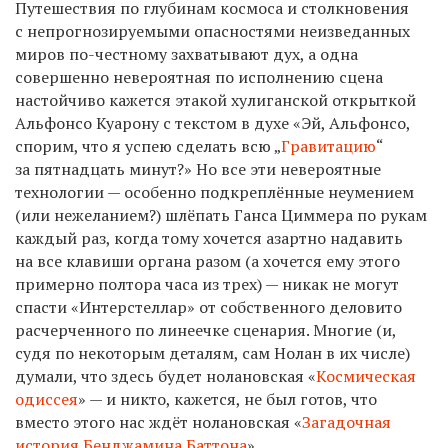
Путешествия по глубинам космоса и столкновения
с непрогнозируемыми опасностями неизведанных
миров по-честному захватывают дух, а одна
совершенно невероятная по исполнению сцена
настойчиво кажется этакой хулиганской открыткой
Альфонсо Куарону с текстом в духе «Эй, Альфонсо,
спорим, что я успею сделать всю „
Гравитацию
“
за пятнадцать минут?» Но все эти невероятные
технологии — особенно подкреплённые неумением
(или нежеланием?) шлёпать Ганса Циммера по рукам
каждый раз, когда тому хочется азартно надавить
на все клавиши органа разом (а хочется ему этого
примерно полтора часа из трех) — никак не могут
спасти «Интерстеллар» от собственного деловито
расчерченного по линеечке сценария. Многие (и,
судя по некоторым деталям, сам Нолан в их числе)
думали, что здесь будет нолановская «
Космическая
одиссея
» — и никто, кажется, не был готов, что
вместо этого нас ждёт нолановская «
Загадочная
история Бенджамина Баттона
».