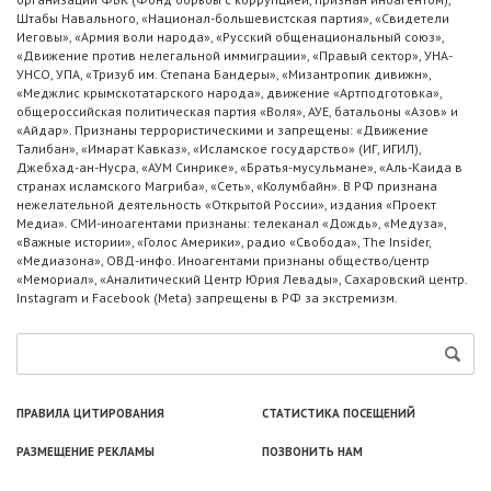
Штабы Навального, «Национал-большевистская партия», «Свидетели
Иеговы», «Армия воли народа», «Русский общенациональный союз»,
«Движение против нелегальной иммиграции», «Правый сектор», УНА-
УНСО, УПА, «Тризуб им. Степана Бандеры», «Мизантропик дивижн»,
«Меджлис крымскотатарского народа», движение «Артподготовка»,
общероссийская политическая партия «Воля», АУЕ, батальоны «Азов» и
«Айдар». Признаны террористическими и запрещены: «Движение
Талибан», «Имарат Кавказ», «Исламское государство» (ИГ, ИГИЛ),
Джебхад-ан-Нусра, «АУМ Синрике», «Братья-мусульмане», «Аль-Каида в
странах исламского Магриба», «Сеть», «Колумбайн». В РФ признана
нежелательной деятельность «Открытой России», издания «Проект
Медиа». СМИ-иноагентами признаны: телеканал «Дождь», «Медуза»,
«Важные истории», «Голос Америки», радио «Свобода», The Insider,
«Медиазона», ОВД-инфо. Иноагентами признаны общество/центр
«Мемориал», «Аналитический Центр Юрия Левады», Сахаровский центр.
Instagram и Facebook (Metа) запрещены в РФ за экстремизм.
ПРАВИЛА ЦИТИРОВАНИЯ
СТАТИСТИКА ПОСЕЩЕНИЙ
РАЗМЕЩЕНИЕ РЕКЛАМЫ
ПОЗВОНИТЬ НАМ