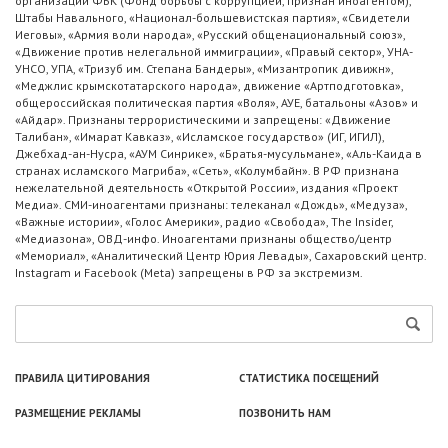
организации ФБК (Фонд борьбы с коррупцией, признан иноагентом),
Штабы Навального, «Национал-большевистская партия», «Свидетели
Иеговы», «Армия воли народа», «Русский общенациональный союз»,
«Движение против нелегальной иммиграции», «Правый сектор», УНА-
УНСО, УПА, «Тризуб им. Степана Бандеры», «Мизантропик дивижн»,
«Меджлис крымскотатарского народа», движение «Артподготовка»,
общероссийская политическая партия «Воля», АУЕ, батальоны «Азов» и
«Айдар». Признаны террористическими и запрещены: «Движение
Талибан», «Имарат Кавказ», «Исламское государство» (ИГ, ИГИЛ),
Джебхад-ан-Нусра, «АУМ Синрике», «Братья-мусульмане», «Аль-Каида в
странах исламского Магриба», «Сеть», «Колумбайн». В РФ признана
нежелательной деятельность «Открытой России», издания «Проект
Медиа». СМИ-иноагентами признаны: телеканал «Дождь», «Медуза»,
«Важные истории», «Голос Америки», радио «Свобода», The Insider,
«Медиазона», ОВД-инфо. Иноагентами признаны общество/центр
«Мемориал», «Аналитический Центр Юрия Левады», Сахаровский центр.
Instagram и Facebook (Metа) запрещены в РФ за экстремизм.
ПРАВИЛА ЦИТИРОВАНИЯ
СТАТИСТИКА ПОСЕЩЕНИЙ
РАЗМЕЩЕНИЕ РЕКЛАМЫ
ПОЗВОНИТЬ НАМ