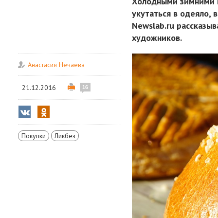
Холодными зимними в
укутаться в одеяло,
Newslab.ru рассказы
художников.
Анастасия Нечаева
21.12.2016
16
Покупки
Ликбез