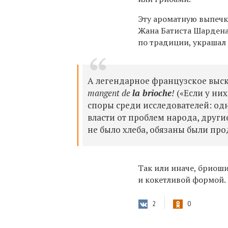
Эту ароматную выпечк
Жана Батиста Шардена
по традиции, украшал 
А легендарное французское вы
mangent de
la brioche
!
(«Если у них
споры среди исследователей: од
власти от проблем народа, други
не было хлеба, обязаны были про
Так или иначе, бриош
и кокетливой формой.
2
0