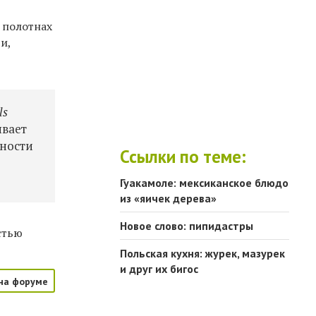
 полотнах
и,
ls
ывает
нности
Ссылки по теме:
е
Гуакамоле: мексиканское блюдо
из «яичек дерева»
Новое слово: пипидастры
стью
Польская кухня: журек, мазурек
и друг их бигос
на форуме