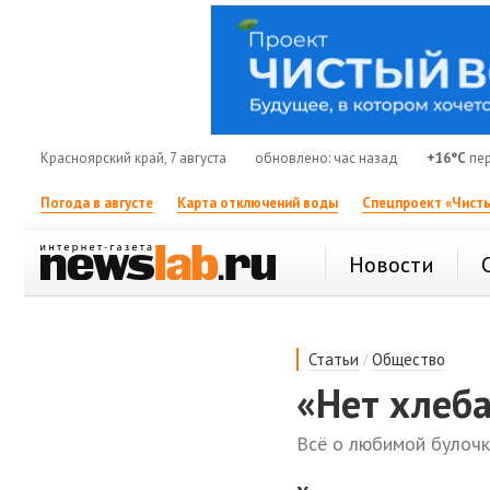
Красноярский край, 7 августа
обновлено: час назад
+16°C
пер
Погода в августе
Карта отключений воды
Спецпроект «Чисты
Новости
/
Статьи
Общество
«Нет хлеб
Всё о любимой булоч