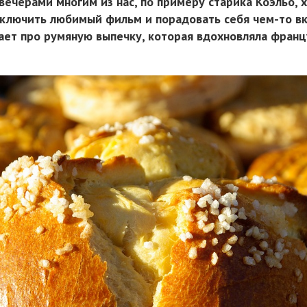
ечерами многим из нас, по примеру старика Коэльо, 
 включить любимый фильм и порадовать себя чем-то в
вает про румяную выпечку, которая вдохновляла франц