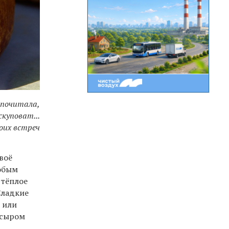
дпочитала,
скуповат...
оих встреч
воё
собым
 тёплое
Сладкие
 или
 сыром