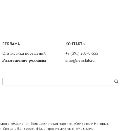
РЕКЛАМА
КОНТАКТЫ
Статистика посещений
+7 (391) 205-0-555
Размещение рекламы
info@newslab.ru
ьного, «Национал-большевистская партия», «Свидетели Иеговы»,
м. Степана Бандеры», «Мизантропик дивижн», «Меджлис