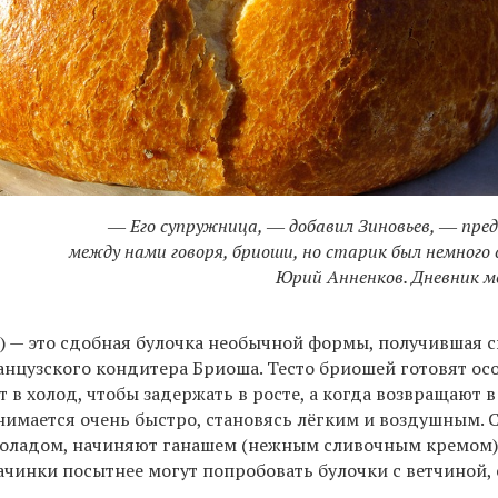
― Его супружница, ― добавил Зиновьев, ― пре
между нами говоря, бриоши, но старик был немного 
Юрий Анненков. Дневник м
e
) — это сдобная булочка необычной формы, получившая с
анцузского кондитера Бриоша. Тесто бриошей готовят о
 в холод, чтобы задержать в росте, а когда возвращают в
нимается очень быстро, становясь лёгким и воздушным. 
оладом, начиняют ганашем (нежным сливочным кремом)
ачинки посытнее могут попробовать булочки с ветчиной,