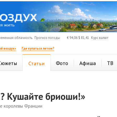
еменная облачность
Прогноз погоды
€
94,06
$
81,41
Курс валют
й воздух»
Где купаться летом?
Сюжеты
Фото
Афиша
ТВ
Статьи
а? Кушайте бриоши!»
ке королевы Франции