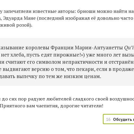
у запечатлели известные авторы: бриоши можно найти на
, Эдуарда Мане (последний изображал её довольно часто 
живой розой).
сказывание королевы Франции
Марии-Антуанетты
Qu’i
 нет хлеба, пусть едят пирожные!») уже много лет выз
ни считают его символом непрактичности и отстранё
е выдвигают версию о том, что пекари, если в продаж
давать выпечку по тем же низким ценам.
и до сих пор радуют любителей сладкого своей воздушно
 Приятного вам чаепития, дорогие читатели!
16
Обсудить 