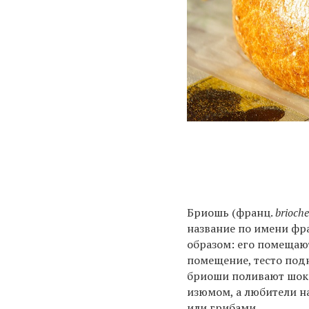
Бриошь (франц.
brioch
название по имени фр
образом: его помещают
помещение, тесто под
бриоши поливают шок
изюмом, а любители н
или грибами.