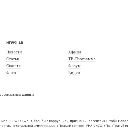
NEWSLAB
Новости
Афиша
Статьи
ТВ-Программа
Сюжеты
Форум
Фото
Видео
персональных данных
низации ФБК (Фонд борьбы с коррупцией, признан иноагентом), Штабы Навал
ротив нелегальной иммиграции», «Правый сектор», УНА-УНСО, УПА, «Тризуб и