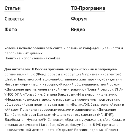
Статьи
ТВ-Программа
Сюжеты
Форум
Фото
Видео
Условия использования веб-сайта и политика конфиденциальности и
персональных данных
Политика использования cookies
Для читателей:
В России признаны экстремистскими и запрещены
организации ФБК (Фонд борьбы с коррупцией, признан иноагентом),
Штабы Навального, «Национал-большевистская партия», «Свидетели
Иеговы», «Армия воли народа», «Русский общенациональный союз»,
«Движение против нелегальной иммиграции», «Правый сектор», УНА-
УНСО, УПА, «Тризуб им. Степана Бандеры», «Мизантропик дивижн»,
«Меджлис крымскотатарского народа», движение «Артподготовка»,
общероссийская политическая партия «Воля», АУЕ, батальоны «Азов» и
«Айдар». Признаны террористическими и запрещены: «Движение
Талибан», «Имарат Кавказ», «Исламское государство» (ИГ, ИГИЛ),
Джебхад-ан-Нусра, «АУМ Синрике», «Братья-мусульмане», «Аль-Каида в
странах исламского Магриба», «Сеть», «Колумбайн». В РФ признана
нежелательной деятельность «Открытой России», издания «Проект