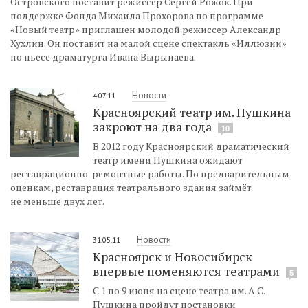
Островского поставит режиссер Сергей Рожок. При
поддержке Фонда Михаила Прохорова по программе
«Новый театр» приглашен молодой режиссер Александр
Хухлин. Он поставит на малой сцене спектакль «Иллюзии»
по пьесе драматурга Ивана Вырыпаева.
Новости
4.07.11
Красноярский театр им. Пушкина
закроют на два года
10
В 2012 году Красноярский драматический
театр имени Пушкина ожидают
реставрационно-ремонтные работы. По предварительным
оценкам, реставрация театрального здания займёт
не меньше двух лет.
Новости
31.05.11
Красноярск и Новосибирск
впервые поменяются театрами
5
С 1 по 9 июня на сцене театра им. А.С.
Пушкина пройдут постановки