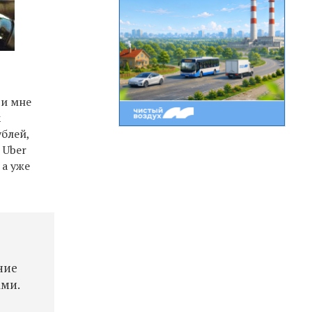
 и мне
к
ублей,
 Uber
 а уже
ние
ами.