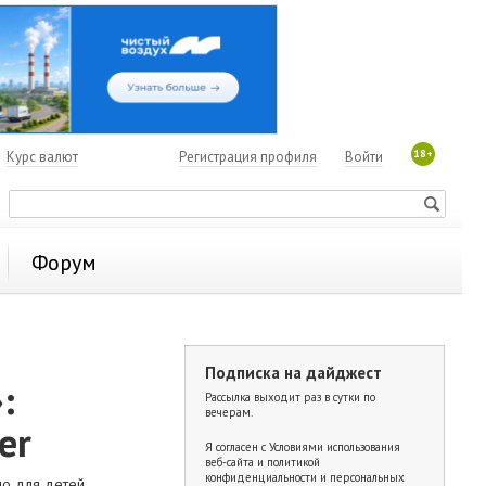
18+
7
Курс валют
Регистрация профиля
Войти
Форум
Подписка на дайджест
:
Рассылка выходит раз в сутки по
вечерам.
er
Я согласен с
Условиями использования
веб-сайта и политикой
конфиденциальности и персональных
о для детей