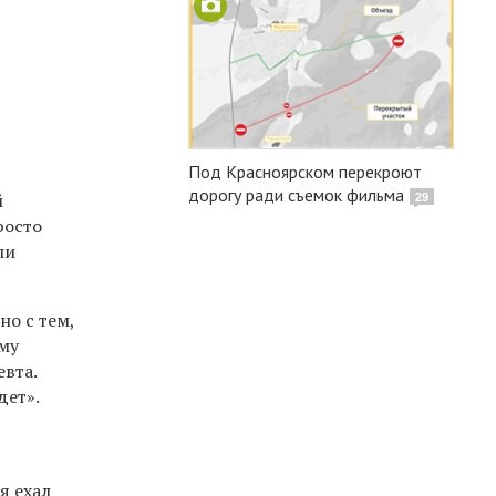
Под Красноярском перекроют
дорогу ради съемок фильма
й
29
росто
ли
но с тем,
ому
евта.
дет».
я ехал