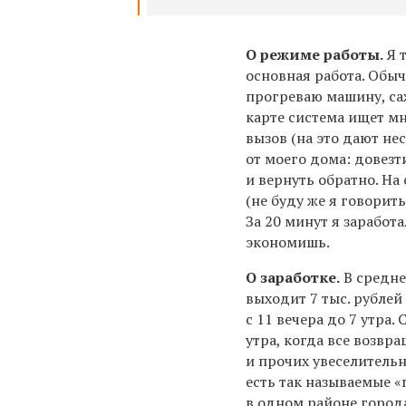
О режиме работы.
Я т
основная работа. Обыч
прогреваю машину, саж
карте система ищет мн
вызов (на это дают не
от моего дома: довезт
и вернуть обратно. На 
(не буду же я говорить
За 20 минут я заработ
экономишь.
О заработке.
В средне
выходит 7 тыс. рублей
с 11 вечера до 7 утра.
утра, когда все возвр
и прочих увеселительны
есть так называемые «
в одном районе города