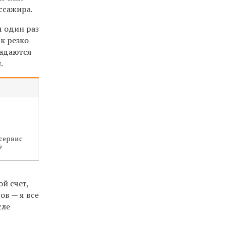
ассажира.
я один раз
ак резко
падаются
.
сервис
?
ой счет,
ов — я все
сле