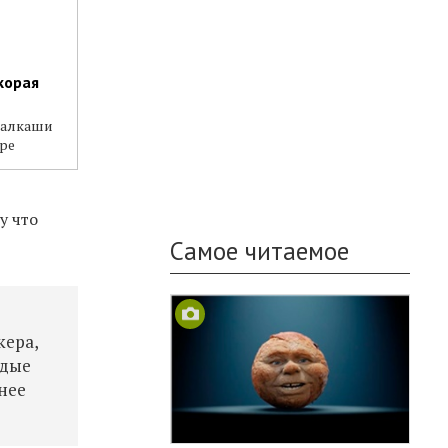
скорая
 алкаши
ре
у что
Самое читаемое
кера,
одые
нее