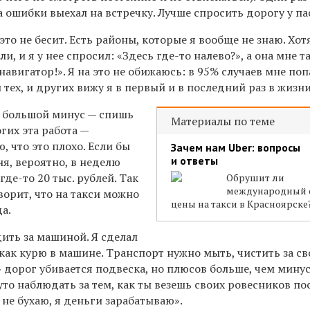
за ошибки выехал на встречку. Лучше спросить дорогу у п
это не бесит. Есть районы, которые я вообще не знаю. Хот
и, и я у нее спросил: «Здесь где-то налево?», а она мне т
 навигатор!». Я на это не обижаюсь: в 95% случаев мне по
 тех, и других вижу я в первый и в последний раз в жизни
большой минус — спишь
Материалы по теме
гих эта работа —
ю, что это плохо. Если бы
Зачем нам Uber: вопросы
и ответы
ня, вероятно, в неделю
де-то 20 тыс. рублей. Так
Обрушит ли
международный 
оворит, что на такси можно
цены на такси в Красноярске
да.
ить за машиной. Я сделал
 как курю в машине. Транспорт нужно мыть, чистить за св
 дорог убивается подвеска, но плюсов больше, чем минус
уто наблюдать за тем, как ты везешь своих ровесников по
 не бухаю, я деньги зарабатываю».