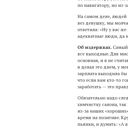
по навигатору, но из-
На самом деле, людей 
вез девушку, мы молчал
ответила: «Ну у вас же
адекватные люди, да и
Об издержках.
Самый 
все выходные. Для мно
основная, и я не счита
я делал это днем, у ме
зарплата выходила бы г
что если вам кто-то г
заработать — это прав
Обязательно надо след
химчистку салона, так
из-за наших «хороших»
время на позитиве. Кр
пьянки, и думать: «А я