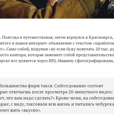
.
Полгода я путешествовал, затем вернулся в Красноярск,
итоге я нашел интернет-объявление с текстом «заработо
er». Само собой, подумал «ну если буду получать 20 тыс. р
росто контора, которая заменяет собой представительство
оярске все делается через ИП). Машину сфотографировали,
 большинства фирм такси. Собеседование состоит
орые отвечаешь после просмотра 20-минутного видео:
ет, что вам надо сделать?» Кроме меня, на собеседова
ые, с виду, таксовали всю жизнь и питались чебурек
очет жить «вкусно».