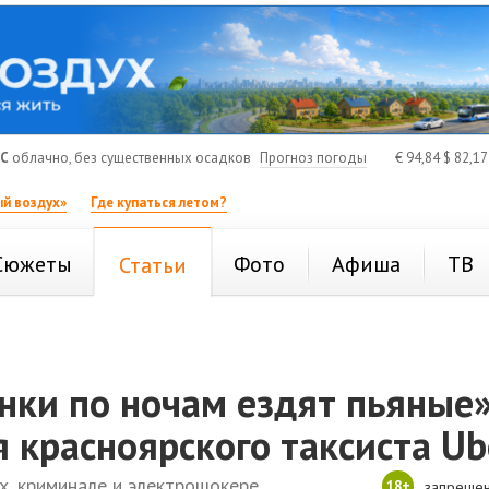
°C
облачно, без существенных осадков
Прогноз погоды
€
94,84
$
82,1
й воздух»
Где купаться летом?
Сюжеты
Фото
Афиша
ТВ
Статьи
нки по ночам ездят пьяные»
 красноярского таксиста Ub
х, криминале и электрошокере
18+
запрещен