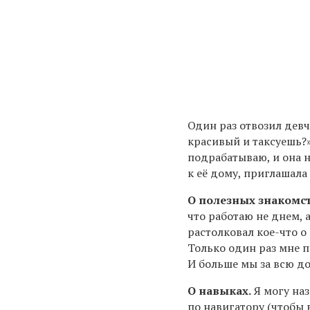
Один раз отвозил девч
красивый и таксуешь?»
подрабатываю, и она н
к её дому, приглашала
О полезных знакомст
что работаю не днем, 
растолковал кое-что о
Только один раз мне па
И больше мы за всю до
О навыках.
Я могу наз
по навигатору (чтобы в