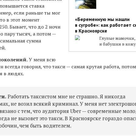
 повышается ставка
имер, если раньше ты мог
«Беременную мы нашли
 то в этот момент
в сугробе»: как работает 
50. Бывает, что до 2 ночи
в Красноярске
о пару тысяч, а потом —
Глупые мамочки,
ксимальная сумма
и бабушки в кожу
ей.
поколений.
У меня всю
н всегда говорил, что такси — самая крутая работа, потом
я в людях.
ти.
Работать таксистом мне не страшно. Я никогда
ах, не возил всякий криминал. У меня нет электрошо
 связано с тем, что аудитория Uber — современные мол
да не вызовет это такси. В Красноярске гораздо опас
обочин, чем быть водителем.