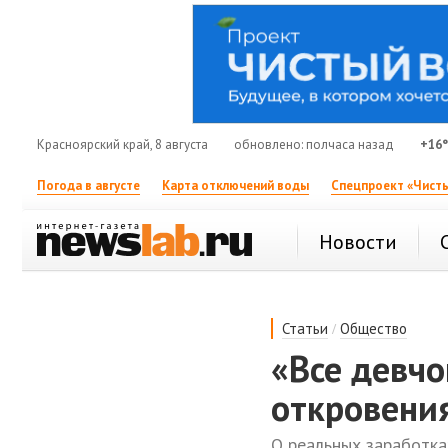
Красноярский край, 8 августа
обновлено: полчаса назад
+16
Погода в августе
Карта отключений воды
Спецпроект «Чисты
Новости
/
Статьи
Общество
«Все девчо
откровения
О реальных заработка