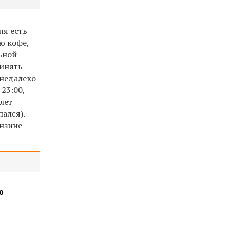
ня есть
ю кофе,
льной
ринять
 недалеко
23:00,
 лет
пался).
ензине
о