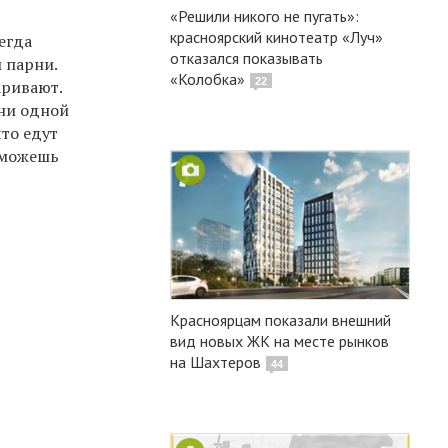
«Решили никого не пугать»:
красноярский кинотеатр «Луч»
егда
отказался показывать
 парни.
«Колобка»
22
аривают.
 ни одной
то едут
а можешь
Красноярцам показали внешний
вид новых ЖК на месте рынков
на Шахтеров
44