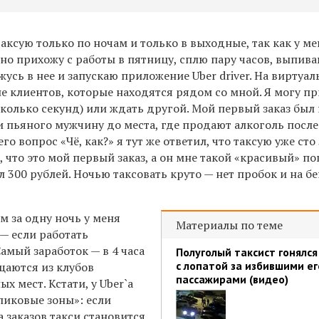
аксую только по ночам и только в выходные, так как у ме
но прихожу с работы в пятницу, сплю пару часов, выпива
усь в нее и запускаю приложение Uber driver. На виртуа
е клиентов, которые находятся рядом со мной. Я могу п
сколько секунд) или ждать другой. Мой первый заказ был
и пьяного мужчину до места, где продают алкоголь после 
его вопрос «Чё, как?» я тут же ответил, что таксую уже сто
, что это мой первый заказ, а он мне такой «красивый» по
ал 300 рублей. Ночью таксовать круто — нет пробок и на б
м за одну ночь у меня
Материалы по теме
 — если работать
 Самый заработок — в 4 часа
Полуголый таксист гонялся
с лопатой за избившими ег
ащаются из клубов
пассажирами (видео)
х мест. Кстати, у Uber`a
пиковые зоны»: если
 заказов такси становится