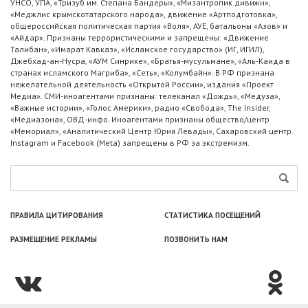
УНСО, УПА, «Тризуб им. Степана Бандеры», «Мизантропик дивижн»,
«Меджлис крымскотатарского народа», движение «Артподготовка»,
общероссийская политическая партия «Воля», АУЕ, батальоны «Азов» и
«Айдар». Признаны террористическими и запрещены: «Движение
Талибан», «Имарат Кавказ», «Исламское государство» (ИГ, ИГИЛ),
Джебхад-ан-Нусра, «АУМ Синрике», «Братья-мусульмане», «Аль-Каида в
странах исламского Магриба», «Сеть», «Колумбайн». В РФ признана
нежелательной деятельность «Открытой России», издания «Проект
Медиа». СМИ-иноагентами признаны: телеканал «Дождь», «Медуза»,
«Важные истории», «Голос Америки», радио «Свобода», The Insider,
«Медиазона», ОВД-инфо. Иноагентами признаны общество/центр
«Мемориал», «Аналитический Центр Юрия Левады», Сахаровский центр.
Instagram и Facebook (Metа) запрещены в РФ за экстремизм.
ПРАВИЛА ЦИТИРОВАНИЯ
СТАТИСТИКА ПОСЕЩЕНИЙ
РАЗМЕЩЕНИЕ РЕКЛАМЫ
ПОЗВОНИТЬ НАМ