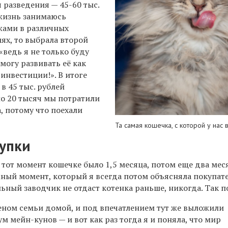
я разведения — 45-60 тыс.
 жизнь занимаюсь
жами в различных
ях, то выбрала второй
«ведь я не только буду
смогу развивать её как
инвестиции!». В итоге
в 45 тыс. рублей
ло 20 тысяч мы потратили
, потому что поехали
Та самая кошечка, с которой у нас 
купки
 тот момент кошечке было 1,5 месяца, потом еще два мес
жный момент, который я всегда потом объясняла покупат
ьный заводчик не отдаст котенка раньше, никогда. Так п
еном семьи домой, и под впечатлением тут же выложили
м мейн-кунов — и вот как раз тогда я и поняла, что мир