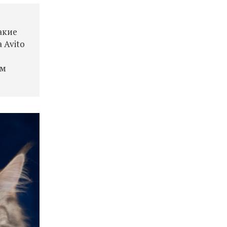
акие
 Avito
им