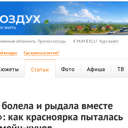
ременная облачность
Прогноз погоды
€
94,84
$
82,17
Курс валют
й воздух»
Где купаться летом?
Сюжеты
Фото
Афиша
ТВ
Статьи
 болела и рыдала вместе
: как красноярка пыталась
 мейн-кунов