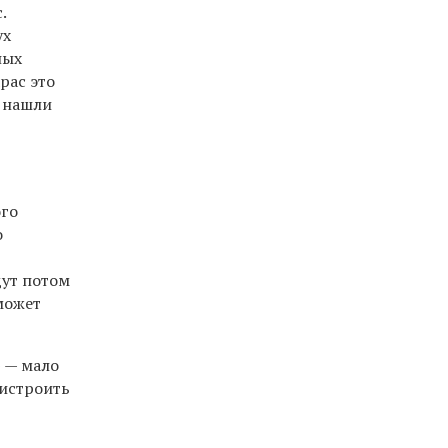
.
ух
ных
рас это
и нашли
ого
о
дут потом
 может
 — мало
ристроить