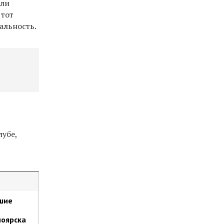
или
 тот
альность.
лубе,
шие
ноярска