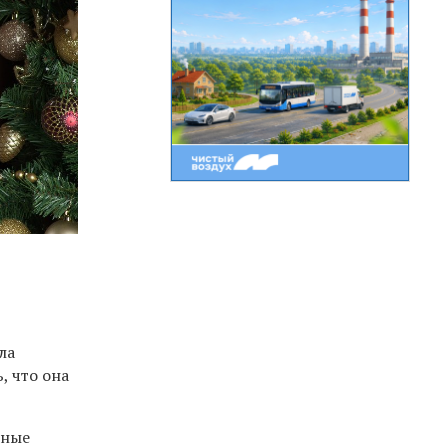
ла
, что она
мные