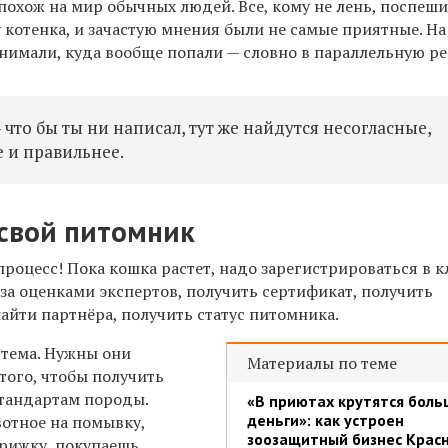
похож на мир обычных людей. Все, кому не лень, поспеш
 котенка, и зачастую мнения были не самые приятные. На
нимали, куда вообще попали — словно в параллельную ре
 что бы ты ни написал, тут же найдутся несогласные,
 и правильнее.
 свой питомник
процесс! Пока кошка растет, надо зарегистрироваться в к
за оценками экспертов, получить сертификат, получить
найти партнёра, получить статус питомника.
 тема. Нужны они
Материалы по теме
того, чтобы получить
стандартам породы.
«В приютах крутятся боль
деньги»: как устроен
вотное на помывку,
зоозащитный бизнес Крас
трижку, покупаешь