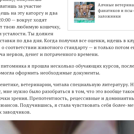
Алчные ветерина
латишь за участие
фанатиков и псы
ешь на эту каторгу и два
заложники
20:00 — вокруг ходят
ят твою любимую кошечку,
и усталости. Ты должен
ставки по два дня. Когда получил все оценки, идешь в кл
 о соответствии животного стандарту — и только потом 
куча нервов, денег и потраченного времени.
 питомника я прошла несколько обучающих курсов, после
омогла оформить необходимые документы.
генетике, ветеринарии, читала специальную литературу. Н
, мне нужно было разобраться в том, что это вообще тако
очки зрения. Препотентность, рецессивные и доминантны
юансов. Подучившись, я стала чувствовать себя более-ме
х заводчиков.