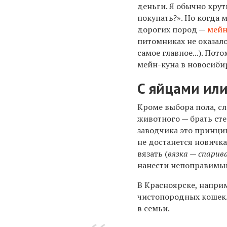
деньги. Я обычно крути
покупать?». Но когда 
дорогих пород —
мейн
питомниках не оказало
самое главное...). По
мейн-куна в новосиби
С яйцами или
Кроме выбора пола, с
животного — брать сте
заводчика это принци
не достанется новичка
вязать (
вязка — спарив
нанести непоправимый
В Красноярске, напри
чистопородных кошек.
в семьи.