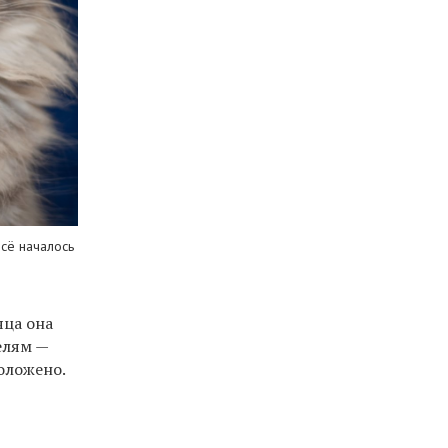
всё началось
яца она
елям —
оложено.