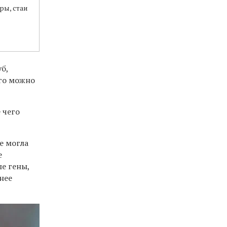
ры, стаи
-
уб,
его можно
 чего
е могла
е
е гены,
нее