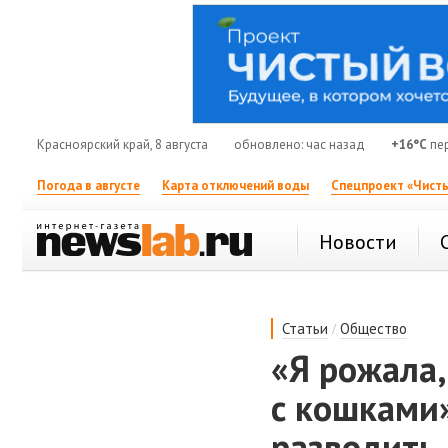
Красноярский край, 8 августа
обновлено: час назад
+16°C
пе
Погода в августе
Карта отключений воды
Спецпроект «Чисты
Новости
/
Статьи
Общество
«Я рожала,
с кошками»
разводить