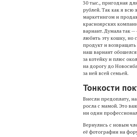
30 тыс., пригодная дл
рублей. Так как я всю
маркетингом и прода
красноярских компани
вариант. Думала так — 
любить эту кошку, но 
продукт и возвращать 
наш вариант обошелся 
за котейку и плюс око
на дорогу до Новосиба
за ней всей семьей.
Тонкости по
Внесли предоплату, на
росла с мамой. Это ва
ни один профессионал
Вернулись с новым чл
её фотографии на фору