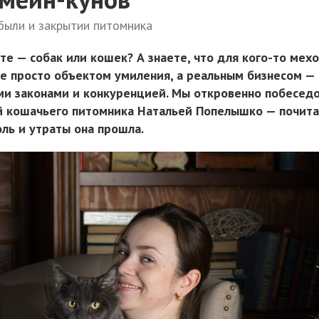
ибыли и закрытии питомника
те — собак или кошек? А знаете, что для кого-то мех
не просто объектом умиления, а реальным бизнесом —
ми законами и конкуренцией. Мы откровенно побесед
 кошачьего питомника Натальей Попелышко — почита
оль и утраты она прошла.