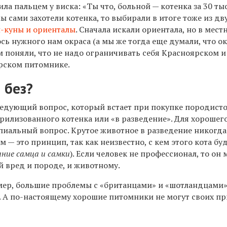
ла пальцем у виска: «Ты что, больной — котенка за 30 тыс
мы сами захотели котенка, то выбирали в итоге тоже из дв
-куны и ориенталы
. Сначала искали ориентала, но в мест
сь нужного нам окраса (а мы же тогда еще думали, что ок
том поняли, что не надо ограничивать себя Красноярском 
рском питомнике.
 без?
ледующий вопрос, который встает при покупке породист
рилизованного котенка или «в разведение». Для хорошег
пиальный вопрос. Крутое животное в разведение никогда
м — это принцип, так как неизвестно, с кем этого кота бу
ание самца и самки
). Если человек не профессионал, то он
 вред и породе, и животному.
мер, большие проблемы с «британцами» и «шотландцами»
 А по-настоящему хорошие питомники не могут своих п