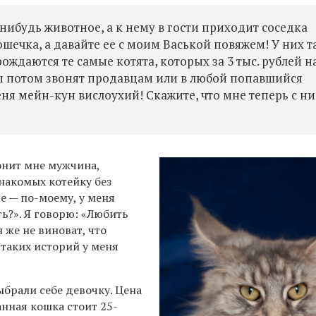
нибудь животное, а к нему в гости приходит соседка
ошечка, а давайте ее с моим Васькой повяжем! У них т
рождаются те самые котята, которых за 3 тыс. рублей на
цы потом звонят продавцам или в любой попавшийся
еня мейн-кун вислоухий! Скажите, что мне теперь с н
онит мне мужчина,
накомых котейку без
е — по-моему, у меня
ть?». Я говорю: «Любить
 же не виноват, что
 таких историй у меня
ыбрали себе девочку. Цена
нная кошка стоит 25-