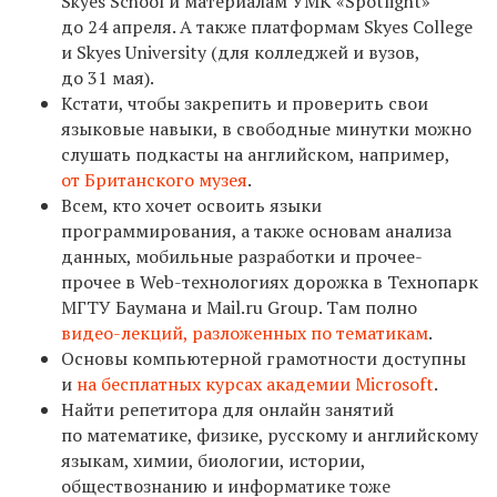
Skyes School и материалам УМК «Spotlight»
до 24 апреля. А также платформам Skyes College
и Skyes University (для колледжей и вузов,
до 31 мая).
Кстати, чтобы закрепить и проверить свои
языковые навыки, в свободные минутки можно
слушать подкасты на английском, например,
от Британского музея
.
Всем, кто хочет освоить языки
программирования, а также основам анализа
данных, мобильные разработки и прочее-
прочее в Web-технологиях дорожка в Технопарк
МГТУ Баумана и Mail.ru Group. Там полно
видео-лекций, разложенных по тематикам
.
Основы компьютерной грамотности доступны
и
на бесплатных курсах академии Microsoft
.
Найти репетитора для онлайн занятий
по математике, физике, русскому и английскому
языкам, химии, биологии, истории,
обществознанию и информатике тоже