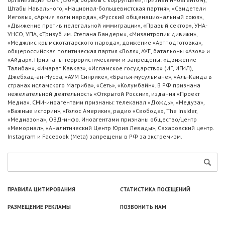
Штабы Навального, «Национал-большевистская партия», «Свидетели
Иеговы», «Армия воли народа», «Русский общенациональный союз»,
«Движение против нелегальной иммиграции», «Правый сектор», УНА-
УНСО, УПА, «Тризуб им. Степана Бандеры», «Мизантропик дивижн»,
«Меджлис крымскотатарского народа», движение «Артподготовка»,
общероссийская политическая партия «Воля», АУЕ, батальоны «Азов» и
«Айдар». Признаны террористическими и запрещены: «Движение
Талибан», «Имарат Кавказ», «Исламское государство» (ИГ, ИГИЛ),
Джебхад-ан-Нусра, «АУМ Синрике», «Братья-мусульмане», «Аль-Каида в
странах исламского Магриба», «Сеть», «Колумбайн». В РФ признана
нежелательной деятельность «Открытой России», издания «Проект
Медиа». СМИ-иноагентами признаны: телеканал «Дождь», «Медуза»,
«Важные истории», «Голос Америки», радио «Свобода», The Insider,
«Медиазона», ОВД-инфо. Иноагентами признаны общество/центр
«Мемориал», «Аналитический Центр Юрия Левады», Сахаровский центр.
Instagram и Facebook (Metа) запрещены в РФ за экстремизм.
ПРАВИЛА ЦИТИРОВАНИЯ
СТАТИСТИКА ПОСЕЩЕНИЙ
РАЗМЕЩЕНИЕ РЕКЛАМЫ
ПОЗВОНИТЬ НАМ