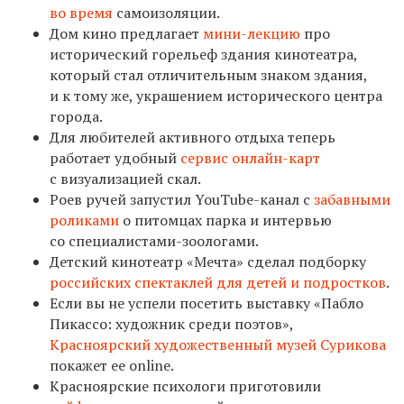
во время
самоизоляции.
Дом кино предлагает
мини-лекцию
про
исторический горельеф здания кинотеатра,
который стал отличительным знаком здания,
и к тому же, украшением исторического центра
города.
Для любителей активного отдыха теперь
работает удобный
сервис онлайн-карт
с визуализацией скал.
Роев ручей запустил YouTube-канал с
забавными
роликами
о питомцах парка и интервью
со специалистами-зоологами.
Детский кинотеатр «Мечта» сделал подборку
российских спектаклей для детей и подростков
.
Если вы не успели посетить выставку «Пабло
Пикассо: художник среди поэтов»,
Красноярский художественный музей Сурикова
покажет ее online.
Красноярские психологи приготовили