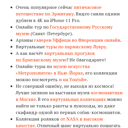
Очень популярное сейчас
пятичасовое
путешествие по Эрмитажу
. Видео сняли одним
дублем в 4К на iPhone 11 Pro.
Онлайн-тур по
Государственному Русскому
музею
(Санкт-Петербург).
Архивы
галереи Уффици во Флоренции онлайн
.
Виртуальные
туры по парижскому Лувру
.
А как насчёт
виртуальных прогулок
по Британскому музею
? Не благодарите!
Онлайн-туры по
музею искусства
«Метрополитен» в Нью-Йорке
, его коллекции
можно посмотреть
и на Youtube
.
Не совершай ошибку, не выходи из космоса!
Лучше загляни на выставки музея
космонавтики
в Москве
. В его
виртуальных коллекциях
можно
найти не только ракеты и луноходы, но даже
скафандр одной из первых собак-космонавтов.
Коллекция роликов
от NASA в высоком
качестве
. Отличный шанс виртуально пошагать