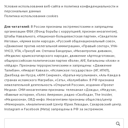
Условия использования веб-сайта и политика конфиденциальности и
персональных данных
Политика использования cookies
Для читателей:
В России признаны экстремистскими и запрещены
организации ФБК (Фонд борьбы с коррупцией, признан иноагентом),
Штабы Навального, «Национал-большевистская партия», «Свидетели
Иеговы», «Армия воли народа», «Русский общенациональный союз»,
«Движение против нелегальной иммиграции», «Правый сектор», УНА-
УНСО, УПА, «Тризуб им. Степана Бандеры», «Мизантропик дивижн»,
«Меджлис крымскотатарского народа», движение «Артподготовка»,
общероссийская политическая партия «Воля», АУЕ, батальоны «Азов» и
«Айдар». Признаны террористическими и запрещены: «Движение
Талибан», «Имарат Кавказ», «Исламское государство» (ИГ, ИГИЛ),
Джебхад-ан-Нусра, «АУМ Синрике», «Братья-мусульмане», «Аль-Каида в
странах исламского Магриба», «Сеть», «Колумбайн». В РФ признана
нежелательной деятельность «Открытой России», издания «Проект
Медиа». СМИ-иноагентами признаны: телеканал «Дождь», «Медуза»,
«Важные истории», «Голос Америки», радио «Свобода», The Insider,
«Медиазона», ОВД-инфо. Иноагентами признаны общество/центр
«Мемориал», «Аналитический Центр Юрия Левады», Сахаровский центр.
Instagram и Facebook (Metа) запрещены в РФ за экстремизм.