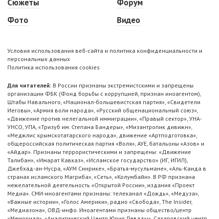
Сюжеты
Форум
Фото
Видео
Условия использования веб-сайта и политика конфиденциальности и
персональных данных
Политика использования cookies
Для читателей:
В России признаны экстремистскими и запрещены
организации ФБК (Фонд борьбы с коррупцией, признан иноагентом),
Штабы Навального, «Национал-большевистская партия», «Свидетели
Иеговы», «Армия воли народа», «Русский общенациональный союз»,
«Движение против нелегальной иммиграции», «Правый сектор», УНА-
УНСО, УПА, «Тризуб им. Степана Бандеры», «Мизантропик дивижн»,
«Меджлис крымскотатарского народа», движение «Артподготовка»,
общероссийская политическая партия «Воля», АУЕ, батальоны «Азов» и
«Айдар». Признаны террористическими и запрещены: «Движение
Талибан», «Имарат Кавказ», «Исламское государство» (ИГ, ИГИЛ),
Джебхад-ан-Нусра, «АУМ Синрике», «Братья-мусульмане», «Аль-Каида в
странах исламского Магриба», «Сеть», «Колумбайн». В РФ признана
нежелательной деятельность «Открытой России», издания «Проект
Медиа». СМИ-иноагентами признаны: телеканал «Дождь», «Медуза»,
«Важные истории», «Голос Америки», радио «Свобода», The Insider,
«Медиазона», ОВД-инфо. Иноагентами признаны общество/центр
«Мемориал», «Аналитический Центр Юрия Левады», Сахаровский центр.