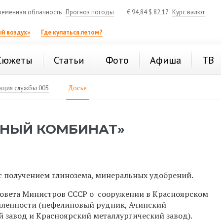
ременная облачность
Прогноз погоды
€
94,84
$
82,17
Курс валют
й воздух»
Где купаться летом?
Сюжеты
Статьи
Фото
Афиша
ТВ
ция службы 005
Досье
МНЫЙ КОМБИНАТ»
 получением глинозема, минеральных удобрений.
 Совета Министров СССР о сооружении в Красноярском
ленности (нефелиновый рудник, Ачинский
завод и Красноярский металлургический завод).