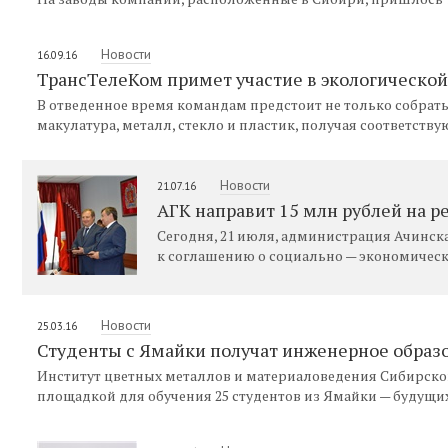
Новости
16.09.16
ТрансТелеКом примет участие в экологической
В отведенное время командам предстоит не только собрать
макулатура, металл, стекло и пластик, получая соответств
Новости
21.07.16
АГК направит 15 млн рублей на р
Сегодня, 21 июля, администрация Ачинск
к соглашению о социально — экономическ
Новости
25.03.16
Студенты с Ямайки получат инженерное образ
Институт цветных металлов и материаловедения Сибирско
площадкой для обучения 25 студентов из Ямайки — будущ