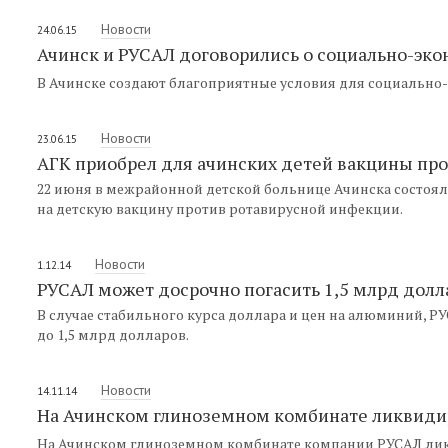
Новости
24.06.15
Ачинск и РУСАЛ договорились о социально-эк
В Ачинске создают благоприятные условия для социально-
Новости
23.06.15
АГК приобрел для ачинских детей вакцины пр
22 июня в межрайонной детской больнице Ачинска состоя
на детскую вакцину против ротавирусной инфекции.
Новости
1.12.14
РУСАЛ может досрочно погасить 1,5 млрд долл
В случае стабильного курса доллара и цен на алюминий, 
до 1,5 млрд долларов.
Новости
14.11.14
На Ачинском глиноземном комбинате ликвиди
На Ачинском глиноземном комбинате компании РУСАЛ лик