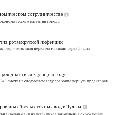
ономическом сотрудничестве
3
экономического развития города.
отив ротавирусной инфекции
лась торжественная передача медикам сертификата
аров долга в следующем году
РУСАЛ сможет в следующем году досрочно вернуть кредиторам
рованы сбросы сточных вод в Чулым
2
видирован один из источников загрязнения окружающей