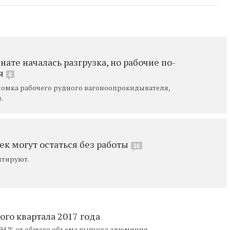
те началась разгрузка, но рабочие по-
я
6
ломка рабочего рудного вагоноопрокидывателя,
.
ек могут остаться без работы
16
нтируют.
го квартала 2017 года
94 % от общего объема выпуска алюминия.