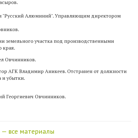
асыров.
ании "Русский Алюминий". Управляющим директором
водству А.Г. Пихтовников.
ации земельного участка под производственными
 края.
ктор АГК Павел Овчинников.
ктор АГК Владимир Аникеев. Отстранен от должности
бъемам производства и убытки.
ий Георгиевич Овчинников.
 — все материалы