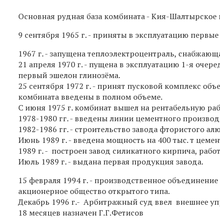
Основная рудная база комбината - Кия-Шалтырское
9 сентября 1965 г. - приняты в эксплуатацию первы
1967 г. - запущена теплоэлектроцентраль, снабжаю
21 апреля 1970 г. - пущена в эксплуатацию 1-я очер
первый эшелон глинозёма.
25 сентября 1972 г. - принят пусковой комплекс об
комбината введены в полном объеме.
С июня 1975 г. комбинат вышел на рентабельную раб
1978-1980 гг. - введены линии цементного производ
1982-1986 гг. - строительство завода фтористого ал
Июнь 1989 г. - введена мощность на 400 тыс. т цемен
1989 г. - построен завод силикатного кирпича, ра
Июль 1989 г. - выдана первая продукция завода.
15 февраля 1994 г. - производственное объединени
акционерное общество открытого типа.
Декабрь 1996 г.- Арбитражный суд ввел внешнее 
18 месяцев назначен Г.Г.Фетисов