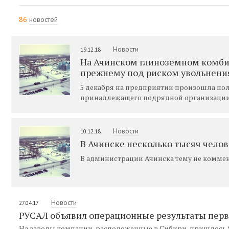
86
новостей
Новости
19.12.18
На Ачинском глиноземном комбина
прежнему под риском увольнени
5 декабря на предприятии произошла по
принадлежащего подрядной организации
Новости
10.12.18
В Ачинске несколько тысяч челов
В администрации Ачинска тему не комме
Новости
27.04.17
РУСАЛ объявил операционные результаты перво
На заводы компании, расположенные в Сибири, пришлось 