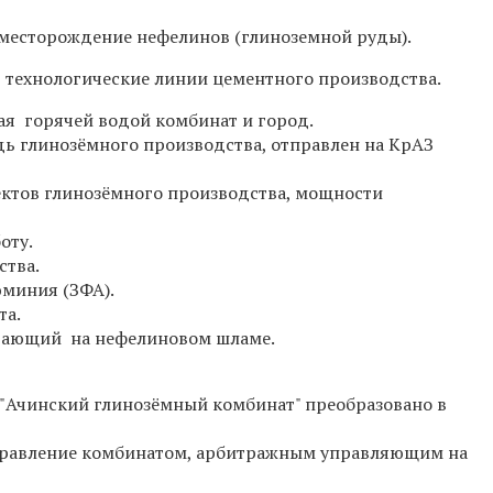
 месторождение нефелинов (глиноземной руды).
е технологические линии цементного производства.
щая горячей водой комбинат и город.
едь глинозёмного производства, отправлен на КрАЗ
ъектов глинозёмного производства, мощности
оту.
ства.
юминия (ЗФА).
та.
ботающий на нефелиновом шламе.
е "Ачинский глинозёмный комбинат" преобразовано в
управление комбинатом, арбитражным управляющим на