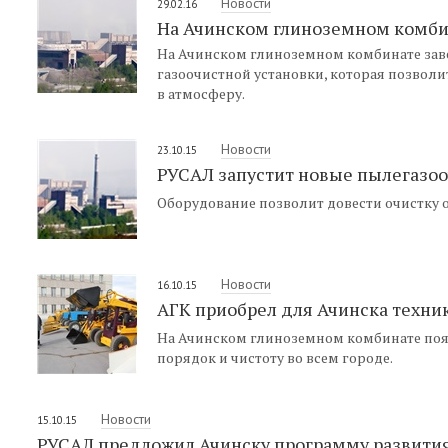
Новости
29.02.16
На Ачинском глиноземном комби
На Ачинском глиноземном комбинате з
газоочистной установки, которая позвол
в атмосферу.
Новости
23.10.15
РУСАЛ запустит новые пылегазоо
Оборудование позволит довести очистку о
Новости
16.10.15
АГК приобрел для Ачинска техник
На Ачинском глиноземном комбинате поя
порядок и чистоту во всем городе.
Новости
15.10.15
РУСАЛ предложил Ачинску программу развити