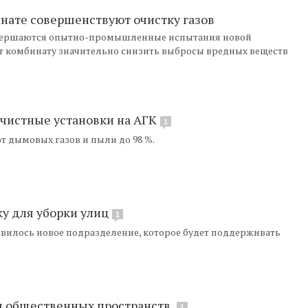
нате совершенствуют очистку газов
авершаются опытно-промышленные испытания новой
ит комбинату значительно снизить выбросы вредных веществ
чистные установки на АГК
1
т дымовых газов и пыли до 98 %.
у для уборки улиц
1
вилось новое подразделение, которое будет поддерживать
я общественных пространств
1