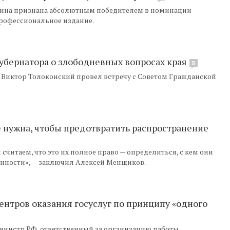
шкина признана абсолютным победителем в номинации
профессиональное издание.
губернатора о злободневных вопросах края
5
Виктор Толоконский провел встречу с Советом Гражданской
е нужна, чтобы предотвратить распространение
итаем, что это их полное право — определиться, с кем они
енности», — заключил Алексей Менщиков.
центров оказания госуслуг по принципу «одного
министр РФ, ответственный за организацию работы