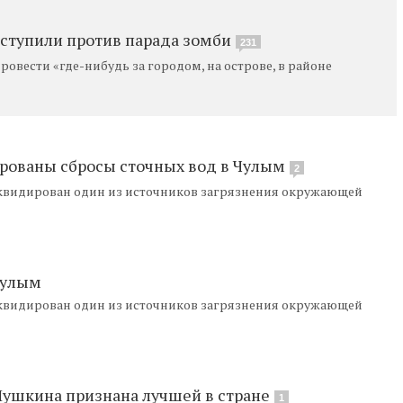
ступили против парада зомби
231
вести «где-нибудь за городом, на острове, в районе
рованы сбросы сточных вод в Чулым
2
видирован один из источников загрязнения окружающей
Чулым
видирован один из источников загрязнения окружающей
 Пушкина признана лучшей в стране
1