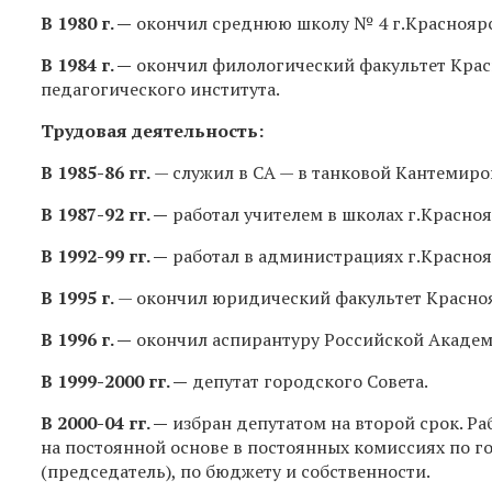
В 1980 г. —
окончил среднюю школу № 4 г.Красноярс
В 1984 г. —
окончил филологический факультет Кра
педагогического института.
Трудовая деятельность:
В
1985-86 гг.
— служил в СА — в танковой Кантемир
В
1987-92 гг.
—
работал учителем в школах г.Красноя
В
1992-99 гг.
—
работал в администрациях г.Красноя
В 1995 г.
— окончил юридический факультет Красноя
В 1996 г. —
окончил аспирантуру Российской Академ
В
1999-2000 гг.
—
депутат городского Совета.
В
2000-04 гг.
—
избран депутатом на второй срок. Р
на постоянной основе в постоянных комиссиях по 
(председатель), по бюджету и собственности.