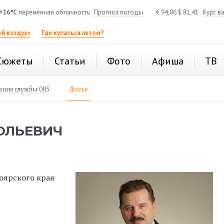
+16°C
переменная облачность
Прогноз погоды
€
94,06
$
81,41
Курс в
й воздух»
Где купаться летом?
Сюжеты
Статьи
Фото
Афиша
ТВ
ция службы 005
Досье
ОЛЬЕВИЧ
оярского края