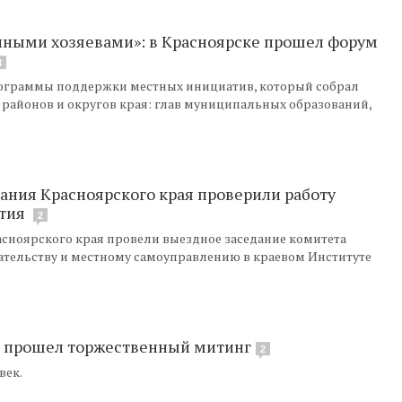
нными хозяевами»: в Красноярске прошел форум
3
ограммы поддержки местных инициатив, который собрал
 районов и округов края: глав муниципальных образований,
ания Красноярского края проверили работу
ития
2
сноярского края провели выездное заседание комитета
дательству и местному самоуправлению в краевом Институте
ии прошел торжественный митинг
2
век.