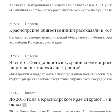
Ачинская Центральная городская библиотека им. А.С. Пу
«Оригинальность» на всероссийском конкурсе на лучшее 
Новости
20.05.14
Красноярские общественники рассказали и. о. 
Сегодня временно исполняющий обязанности губернатора 
ассамблеи Красноярского края.
Новости
11.03.14
Эксперт: Солидарность в «украинском» вопрос
националистических настроений
«Мы должны поддержать выбор крымчан политически. Мы сч
будут при фактическом отсутствии украинской государств
Новости
1.12.13
До 2016 года в Красноярском крае откроют 17 
окна»
6
29 ноября губернатор Красноярского края Лев Кузнецов и 