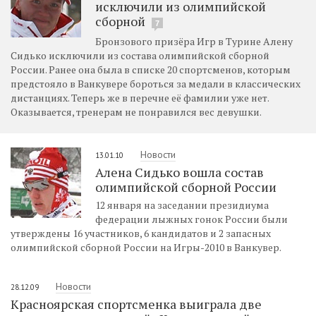
исключили из олимпийской
сборной
7
Бронзового призёра Игр в Турине Алену
Сидько исключили из состава олимпийской сборной
России. Ранее она была в списке 20 спортсменов, которым
предстояло в Ванкувере бороться за медали в классических
дистанциях. Теперь же в перечне её фамилии уже нет.
Оказывается, тренерам не понравился вес девушки.
Новости
13.01.10
Алена Сидько вошла состав
олимпийской сборной России
12 января на заседании президиума
федерации лыжных гонок России были
утверждены 16 участников, 6 кандидатов и 2 запасных
олимпийской сборной России на Игры-2010 в Ванкувер.
Новости
28.12.09
Красноярская спортсменка выиграла две