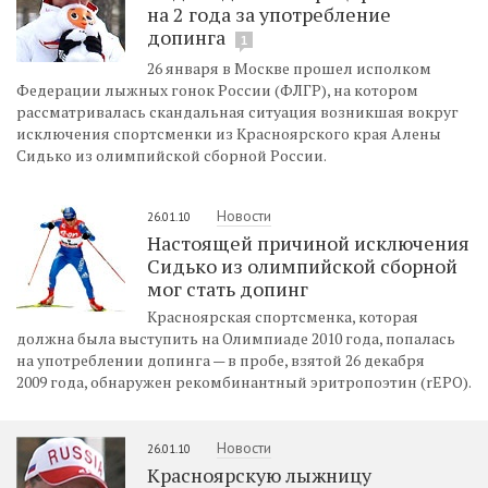
на 2 года за употребление
допинга
1
26 января в Москве прошел исполком
Федерации лыжных гонок России (ФЛГР), на котором
рассматривалась скандальная ситуация возникшая вокруг
исключения спортсменки из Красноярского края Алены
Сидько из олимпийской сборной России.
Новости
26.01.10
Настоящей причиной исключения
Сидько из олимпийской сборной
мог стать допинг
Красноярская спортсменка, которая
должна была выступить на Олимпиаде 2010 года, попалась
на употреблении допинга — в пробе, взятой 26 декабря
2009 года, обнаружен рекомбинантный эритропоэтин (rEPO).
Новости
26.01.10
Красноярскую лыжницу