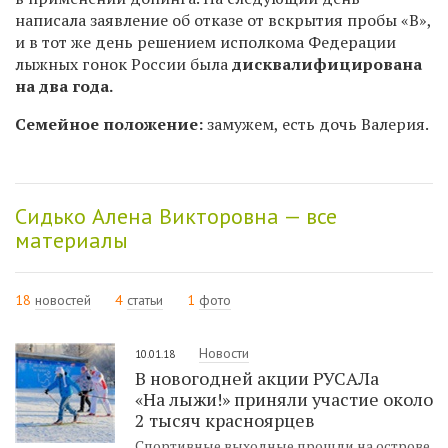
написала заявление об отказе от вскрытия пробы «В»,
и в тот же день решением исполкома Федерации
лыжных гонок России была
дисквалифицирована
на два года.
Семейное положение:
замужем, есть дочь Валерия.
Сидько Алена Викторовна — все
материалы
18
новостей
4
статьи
1
фото
Новости
10.01.18
В новогодней акции РУСАЛа
«На лыжи!» приняли участие около
2 тысяч красноярцев
Спортивные выходные прошли на острове