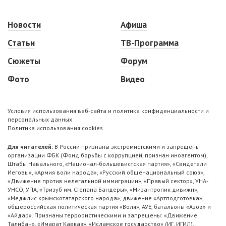
Новости
Афиша
Статьи
ТВ-Программа
Сюжеты
Форум
Фото
Видео
Условия использования веб-сайта и политика конфиденциальности и
персональных данных
Политика использования cookies
Для читателей:
В России признаны экстремистскими и запрещены
организации ФБК (Фонд борьбы с коррупцией, признан иноагентом),
Штабы Навального, «Национал-большевистская партия», «Свидетели
Иеговы», «Армия воли народа», «Русский общенациональный союз»,
«Движение против нелегальной иммиграции», «Правый сектор», УНА-
УНСО, УПА, «Тризуб им. Степана Бандеры», «Мизантропик дивижн»,
«Меджлис крымскотатарского народа», движение «Артподготовка»,
общероссийская политическая партия «Воля», АУЕ, батальоны «Азов» и
«Айдар». Признаны террористическими и запрещены: «Движение
Талибан», «Имарат Кавказ», «Исламское государство» (ИГ, ИГИЛ),