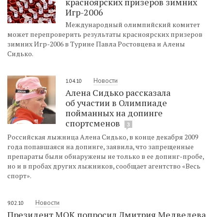
красноярских призеров зимних
Игр-2006
Международный олимпийский комитет
может перепроверить результаты красноярских призеров
зимних Игр-2006 в Турине Павла Ростовцева и Алены
Сидько.
Новости
1.04.10
Алена Сидько рассказала
об участии в Олимпиаде
пойманных на допинге
спортсменов
3
Российская лыжница Алена Сидько, в конце декабря 2009
года попавшаяся на допинге, заявила, что запрещенные
препараты были обнаружены не только в ее допинг-пробе,
но и в пробах других лыжников, сообщает агентство «Весь
спорт».
Новости
9.02.10
Президент МОК попросил Дмитрия Медведева