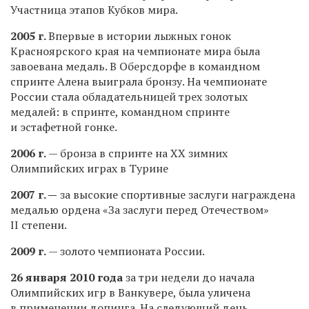
Участница этапов Кубков мира.
2005 г.
Впервые в истории лыжных гонок
Красноярского края на чемпионате мира была
завоевана медаль. В Оберсдорфе в командном
спринте Алена выиграла бронзу. На чемпионате
России стала обладательницей трех золотых
медалей: в спринте, командном спринте
и эстафетной гонке.
2006 г.
— бронза в спринте на ХХ зимних
Олимпийских играх в Турине
2007 г. —
за высокие спортивные заслуги награждена
медалью ордена «За заслуги перед Отечеством»
II степени.
2009 г.
— золото чемпионата России.
26 января 2010 года
за три недели до начала
Олимпийских игр в Ванкувере, была уличена
в применении допинга. На следующий день