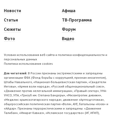
Новости
Афиша
Статьи
ТВ-Программа
Сюжеты
Форум
Фото
Видео
Условия использования веб-сайта и политика конфиденциальности и
персональных данных
Политика использования cookies
Для читателей:
В России признаны экстремистскими и запрещены
организации ФБК (Фонд борьбы с коррупцией, признан иноагентом),
Штабы Навального, «Национал-большевистская партия», «Свидетели
Иеговы», «Армия воли народа», «Русский общенациональный союз»,
«Движение против нелегальной иммиграции», «Правый сектор», УНА-
УНСО, УПА, «Тризуб им. Степана Бандеры», «Мизантропик дивижн»,
«Меджлис крымскотатарского народа», движение «Артподготовка»,
общероссийская политическая партия «Воля», АУЕ, батальоны «Азов» и
«Айдар». Признаны террористическими и запрещены: «Движение
Талибан», «Имарат Кавказ», «Исламское государство» (ИГ, ИГИЛ),