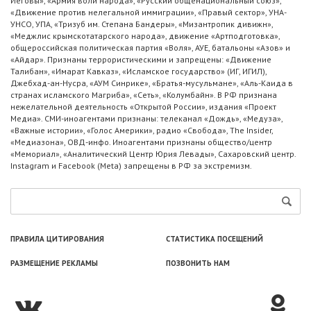
Иеговы», «Армия воли народа», «Русский общенациональный союз»,
«Движение против нелегальной иммиграции», «Правый сектор», УНА-
УНСО, УПА, «Тризуб им. Степана Бандеры», «Мизантропик дивижн»,
«Меджлис крымскотатарского народа», движение «Артподготовка»,
общероссийская политическая партия «Воля», АУЕ, батальоны «Азов» и
«Айдар». Признаны террористическими и запрещены: «Движение
Талибан», «Имарат Кавказ», «Исламское государство» (ИГ, ИГИЛ),
Джебхад-ан-Нусра, «АУМ Синрике», «Братья-мусульмане», «Аль-Каида в
странах исламского Магриба», «Сеть», «Колумбайн». В РФ признана
нежелательной деятельность «Открытой России», издания «Проект
Медиа». СМИ-иноагентами признаны: телеканал «Дождь», «Медуза»,
«Важные истории», «Голос Америки», радио «Свобода», The Insider,
«Медиазона», ОВД-инфо. Иноагентами признаны общество/центр
«Мемориал», «Аналитический Центр Юрия Левады», Сахаровский центр.
Instagram и Facebook (Metа) запрещены в РФ за экстремизм.
ПРАВИЛА ЦИТИРОВАНИЯ
СТАТИСТИКА ПОСЕЩЕНИЙ
РАЗМЕЩЕНИЕ РЕКЛАМЫ
ПОЗВОНИТЬ НАМ