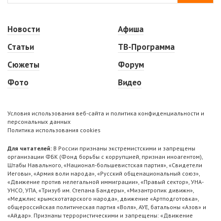
Новости
Афиша
Статьи
ТВ-Программа
Сюжеты
Форум
Фото
Видео
Условия использования веб-сайта и политика конфиденциальности и
персональных данных
Политика использования cookies
Для читателей:
В России признаны экстремистскими и запрещены
организации ФБК (Фонд борьбы с коррупцией, признан иноагентом),
Штабы Навального, «Национал-большевистская партия», «Свидетели
Иеговы», «Армия воли народа», «Русский общенациональный союз»,
«Движение против нелегальной иммиграции», «Правый сектор», УНА-
УНСО, УПА, «Тризуб им. Степана Бандеры», «Мизантропик дивижн»,
«Меджлис крымскотатарского народа», движение «Артподготовка»,
общероссийская политическая партия «Воля», АУЕ, батальоны «Азов» и
«Айдар». Признаны террористическими и запрещены: «Движение