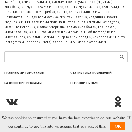
Талибан», «Имарат Кавказ», «Исламское государство» (ИГ, ИГИЛ),
Джебхад-ан-Нусра, «АУМ Синрике», «Братья-мусульмане», «Аль-Каида в
странах исламского Магриба», «Сеть», «Колумбайн». В РФ признана
нежелательной деятельность «Открытой России», издания «Проект
Медиа». СМИ-иноагентами признаны: телеканал «Дождь», «Медуза»,
«Важные истории», «Голос Америки», радио «Свобода», The Insider,
«Медиазона», ОВД-инфо. Иноагентами признаны общество/центр
«Мемориал», «Аналитический Центр Юрия Левады», Сахаровский центр.
Instagram и Facebook (Metа) запрещены в РФ за экстремизм.
ПРАВИЛА ЦИТИРОВАНИЯ
СТАТИСТИКА ПОСЕЩЕНИЙ
РАЗМЕЩЕНИЕ РЕКЛАМЫ
ПОЗВОНИТЬ НАМ
We use cookies to ensure that you have the best experience on our website. If
© ООО «Лаборатория Новоcтей», 2003—2026.
you continue to use this site we assume that you accept this.
OK