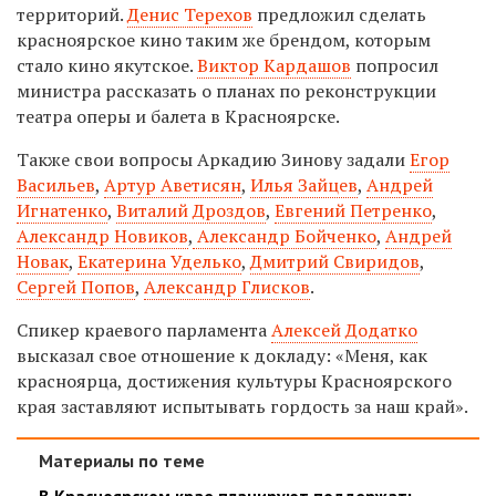
территорий.
Денис Терехов
предложил сделать
красноярское кино таким же брендом, которым
стало кино якутское.
Виктор Кардашов
попросил
министра рассказать о планах по реконструкции
театра оперы и балета в Красноярске.
Также свои вопросы Аркадию Зинову задали
Егор
Васильев
,
Артур Аветисян
,
Илья Зайцев
,
Андрей
Игнатенко
,
Виталий Дроздов
,
Евгений Петренко
,
Александр Новиков
,
Александр Бойченко
,
Андрей
Новак
,
Екатерина Уделько
,
Дмитрий Свиридов
,
Сергей Попов
,
Александр Глисков
.
Спикер краевого парламента
Алексей Додатко
высказал свое отношение к докладу: «Меня, как
красноярца, достижения культуры Красноярского
края заставляют испытывать гордость за наш край».
Материалы по теме