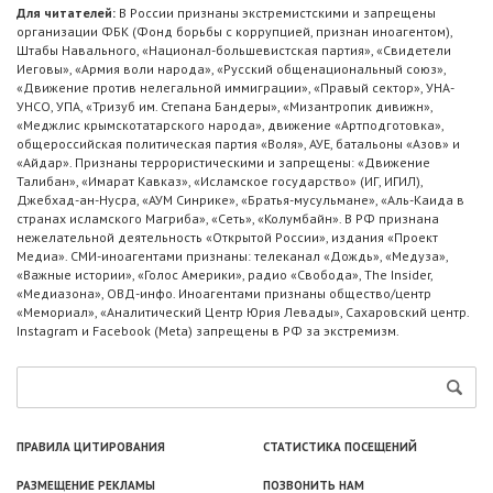
Для читателей:
В России признаны экстремистскими и запрещены
организации ФБК (Фонд борьбы с коррупцией, признан иноагентом),
Штабы Навального, «Национал-большевистская партия», «Свидетели
Иеговы», «Армия воли народа», «Русский общенациональный союз»,
«Движение против нелегальной иммиграции», «Правый сектор», УНА-
УНСО, УПА, «Тризуб им. Степана Бандеры», «Мизантропик дивижн»,
«Меджлис крымскотатарского народа», движение «Артподготовка»,
общероссийская политическая партия «Воля», АУЕ, батальоны «Азов» и
«Айдар». Признаны террористическими и запрещены: «Движение
Талибан», «Имарат Кавказ», «Исламское государство» (ИГ, ИГИЛ),
Джебхад-ан-Нусра, «АУМ Синрике», «Братья-мусульмане», «Аль-Каида в
странах исламского Магриба», «Сеть», «Колумбайн». В РФ признана
нежелательной деятельность «Открытой России», издания «Проект
Медиа». СМИ-иноагентами признаны: телеканал «Дождь», «Медуза»,
«Важные истории», «Голос Америки», радио «Свобода», The Insider,
«Медиазона», ОВД-инфо. Иноагентами признаны общество/центр
«Мемориал», «Аналитический Центр Юрия Левады», Сахаровский центр.
Instagram и Facebook (Metа) запрещены в РФ за экстремизм.
ПРАВИЛА ЦИТИРОВАНИЯ
СТАТИСТИКА ПОСЕЩЕНИЙ
РАЗМЕЩЕНИЕ РЕКЛАМЫ
ПОЗВОНИТЬ НАМ