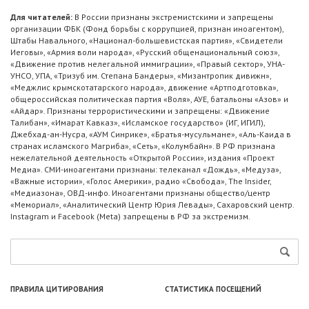
Для читателей:
В России признаны экстремистскими и запрещены
организации ФБК (Фонд борьбы с коррупцией, признан иноагентом),
Штабы Навального, «Национал-большевистская партия», «Свидетели
Иеговы», «Армия воли народа», «Русский общенациональный союз»,
«Движение против нелегальной иммиграции», «Правый сектор», УНА-
УНСО, УПА, «Тризуб им. Степана Бандеры», «Мизантропик дивижн»,
«Меджлис крымскотатарского народа», движение «Артподготовка»,
общероссийская политическая партия «Воля», АУЕ, батальоны «Азов» и
«Айдар». Признаны террористическими и запрещены: «Движение
Талибан», «Имарат Кавказ», «Исламское государство» (ИГ, ИГИЛ),
Джебхад-ан-Нусра, «АУМ Синрике», «Братья-мусульмане», «Аль-Каида в
странах исламского Магриба», «Сеть», «Колумбайн». В РФ признана
нежелательной деятельность «Открытой России», издания «Проект
Медиа». СМИ-иноагентами признаны: телеканал «Дождь», «Медуза»,
«Важные истории», «Голос Америки», радио «Свобода», The Insider,
«Медиазона», ОВД-инфо. Иноагентами признаны общество/центр
«Мемориал», «Аналитический Центр Юрия Левады», Сахаровский центр.
Instagram и Facebook (Metа) запрещены в РФ за экстремизм.
ПРАВИЛА ЦИТИРОВАНИЯ
СТАТИСТИКА ПОСЕЩЕНИЙ