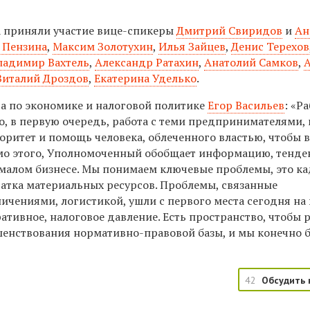
 приняли участие вице-спикеры
Дмитрий Свиридов
и
Ан
 Пензина
,
Максим Золотухин
,
Илья Зайцев
,
Денис Терехов
ладимир Вахтель
,
Александр Ратахин
,
Анатолий Самков
,
италий Дроздов
,
Екатерина Уделько
.
а по экономике и налоговой политике
Егор Васильев
: «Р
, в первую очередь, работа с теми предпринимателями, 
торитет и помощь человека, облеченного властью, чтобы 
имо этого, Уполномоченный обобщает информацию, тенде
в малом бизнесе. Мы понимаем ключевые проблемы, это к
тка материальных ресурсов. Проблемы, связанные
ичениями, логистикой, ушли с первого места сегодня на
ативное, налоговое давление. Есть пространство, чтобы 
шенствования нормативно-правовой базы, и мы конечно 
42
Обсудить 