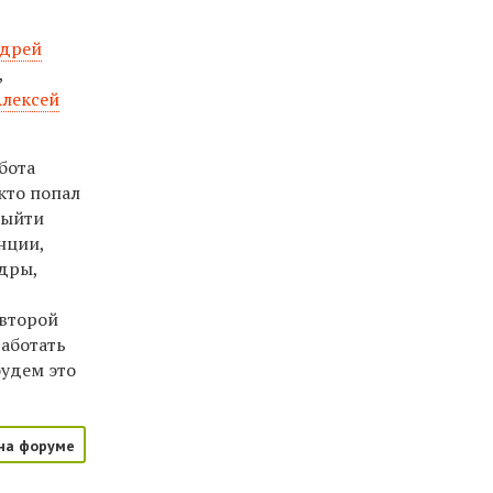
дрей
,
Алексей
абота
кто попал
выйти
нции,
адры,
 второй
работать
будем это
на форуме