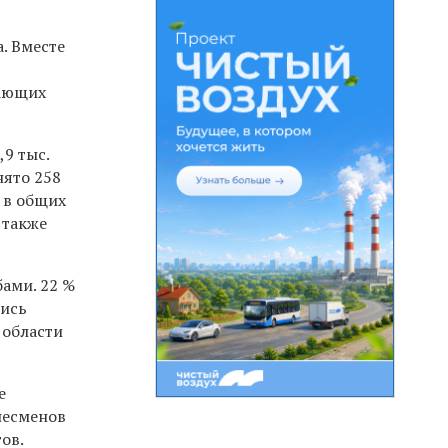
. Вместе
тающих
,9 тыс.
нято 258
, в общих
 также
ами. 22 %
лись
 области
е
знесменов
ов.