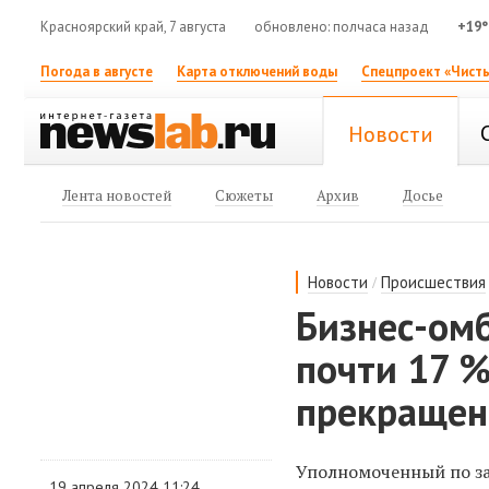
Красноярский край, 7 августа
обновлено: полчаса назад
+19°
Погода в августе
Карта отключений воды
Спецпроект «Чисты
Новости
Лента новостей
Сюжеты
Архив
Досье
/
Новости
Происшествия
Бизнес-омб
почти 17 
прекращен
Уполномоченный по за
19 апреля 2024 11:24