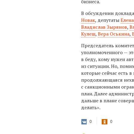
бизнеса.
В обсуждении доклада
Новак
, депутаты
Елена
Владислав Зырянов
,
В
Кулеш
,
Вера Оськина
,
В
Председатель комитет
уполномоченного — это
в беду, кому нужен ав
из ситуации. Но, пом
которые сейчас есть 
продолжающаяся нехва
с санкционными огран
план. Далее администр
дальше в плане совер
делать».
0
0