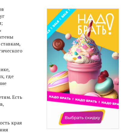
ов
уг
м;
ь
учтены
ставкам,
гического
ике,
х, где
ние
тям. Есть
в,
ость края
ения