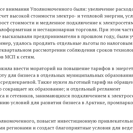
усе внимания Уполномоченного были: увеличение расход
 счет высокой стоимости электро- и тепловой энергии, усл
рост стоимости и медленное подключение к электросетя
лоформатная и нестационарная торговля. При этом част
 высказывали предприниматели в прошлом году, были 
имер, удалось продлить отдельные льготы по налоговым 
еквартальном рассмотрении соблюдения сроков техноло
в МСП к сетям.
ожила ввести мораторий на повышение тарифов в энергет
оту для бизнеса в отдельных муниципальных образования
 среднекраевой. Также нужен льготный тариф на обраще
то сокращает их образование; и отдельный регламент
са и сетевиков, занимающихся подключением к электросе
нию условий для развития бизнеса в Арктике, промпарко
полномоченного, повысит инвестиционную привлекательн
ми регионами и создаст благоприятные условия для вед