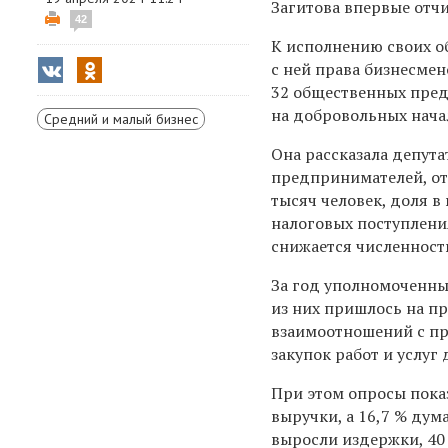
Загитова впервые отч
42
К исполнению своих об
с ней права бизнесме
32 общественных предс
на добровольных нача
Средний и малый бизнес
Она рассказала депутат
предпринимателей, отн
тысяч человек, доля в
налоговых поступления
снижается численност
За год уполномоченны
из них пришлось на п
взаимоотношений с пр
закупок работ и услу
При этом опросы пока
выручки, а 16,7 % дум
выросли издержки, 40 