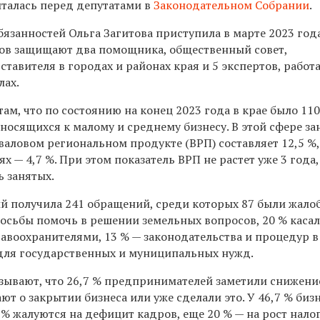
италась перед депутатами в
Законодательном Собрании
.
язанностей Ольга Загитова приступила в марте 2023 года
нов защищают два помощника, общественный совет,
тавителя в городах и районах края и 5 экспертов, рабо
лах.
ам, что по состоянию на конец 2023 года в крае было 110
осящихся к малому и среднему бизнесу. В этой сфере за
 валовом региональном продукте (ВРП) составляет 12,5 %
х — 4,7 %. При этом показатель ВРП не растет уже 3 года,
ь занятых.
й получила 241 обращений, среди которых 87 были жалоб
росьбы помочь в решении земельных вопросов, 20 % каса
авоохранителями, 13 % — законодательства и процедур в
г для государственных и муниципальных нужд.
зывают, что 26,7 % предпринимателей заметили снижени
ают о закрытии бизнеса или уже сделали это. У 46,7 % би
% жалуются на дефицит кадров, еще 20 % — на рост налог