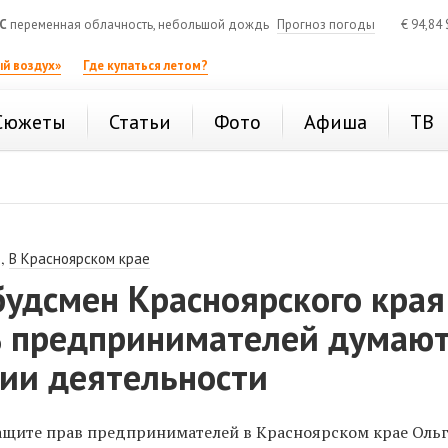
C
переменная облачность, небольшой дождь
Прогноз погоды
€
94,84
й воздух»
Где купаться летом?
Сюжеты
Статьи
Фото
Афиша
ТВ
,
В Красноярском крае
удсмен Красноярского края
% предпринимателей думают
ии деятельности
щите прав предпринимателей в Красноярском крае Оль