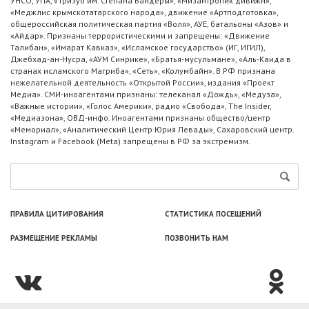
УНСО, УПА, «Тризуб им. Степана Бандеры», «Мизантропик дивижн»,
«Меджлис крымскотатарского народа», движение «Артподготовка»,
общероссийская политическая партия «Воля», АУЕ, батальоны «Азов» и
«Айдар». Признаны террористическими и запрещены: «Движение
Талибан», «Имарат Кавказ», «Исламское государство» (ИГ, ИГИЛ),
Джебхад-ан-Нусра, «АУМ Синрике», «Братья-мусульмане», «Аль-Каида в
странах исламского Магриба», «Сеть», «Колумбайн». В РФ признана
нежелательной деятельность «Открытой России», издания «Проект
Медиа». СМИ-иноагентами признаны: телеканал «Дождь», «Медуза»,
«Важные истории», «Голос Америки», радио «Свобода», The Insider,
«Медиазона», ОВД-инфо. Иноагентами признаны общество/центр
«Мемориал», «Аналитический Центр Юрия Левады», Сахаровский центр.
Instagram и Facebook (Metа) запрещены в РФ за экстремизм.
ПРАВИЛА ЦИТИРОВАНИЯ
СТАТИСТИКА ПОСЕЩЕНИЙ
РАЗМЕЩЕНИЕ РЕКЛАМЫ
ПОЗВОНИТЬ НАМ