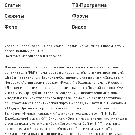
Статьи
ТВ-Программа
Сюжеты
Форум
Фото
Видео
Условия использования веб-сайта и политика конфиденциальности и
персональных данных
Политика использования cookies
Для читателей:
В России признаны экстремистскими и запрещены
организации ФБК (Фонд борьбы с коррупцией, признан иноагентом),
Штабы Навального, «Национал-большевистская партия», «Свидетели
Иеговы», «Армия воли народа», «Русский общенациональный союз»,
«Движение против нелегальной иммиграции», «Правый сектор», УНА-
УНСО, УПА, «Тризуб им. Степана Бандеры», «Мизантропик дивижн»,
«Меджлис крымскотатарского народа», движение «Артподготовка»,
общероссийская политическая партия «Воля», АУЕ, батальоны «Азов» и
«Айдар». Признаны террористическими и запрещены: «Движение
Талибан», «Имарат Кавказ», «Исламское государство» (ИГ, ИГИЛ),
Джебхад-ан-Нусра, «АУМ Синрике», «Братья-мусульмане», «Аль-Каида в
странах исламского Магриба», «Сеть», «Колумбайн». В РФ признана
нежелательной деятельность «Открытой России», издания «Проект
Медиа». СМИ-иноагентами признаны: телеканал «Дождь», «Медуза»,