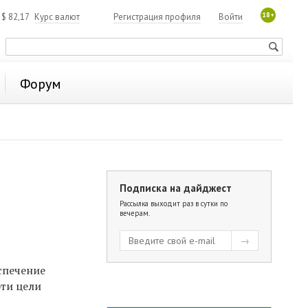
18+
4
$
82,17
Курс валют
Регистрация профиля
Войти
Форум
Подписка на дайджест
Рассылка выходит раз в сутки по
вечерам.
спечение
эти цели