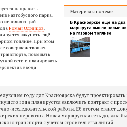
руется направить
Материалы по теме
ение автобусного парка.
нно исполняющий
В Красноярске ещё на два
маршрута вышли новые ав
рода
Роман Одинцов
,
на газовом топливе
нируется закупить ещё
орном топливе. При этом
се совершенствовать
 транспорта, повышать
тной сети и планировать
перспектив ввода
следующем году для Красноярска будут проектировать
текущего года планируется заключить контракт с прое
чно-исследовательской работы. Её итогом станет док
ирских перевозок. Новая маршрутная сеть должна бы
дского транспорта с учётом строительства линий