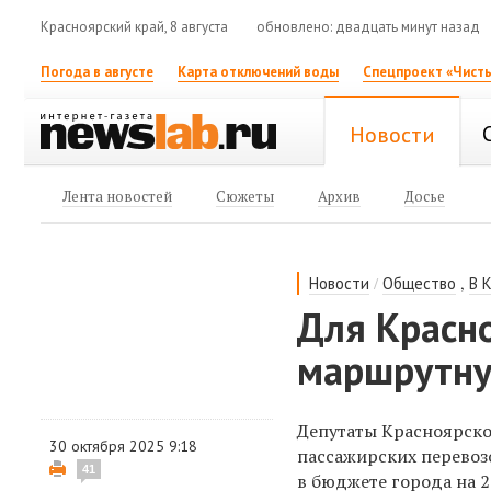
Красноярский край, 8 августа
обновлено: двадцать минут назад
Погода в августе
Карта отключений воды
Спецпроект «Чисты
Новости
Лента новостей
Сюжеты
Архив
Досье
/
,
Новости
Общество
В 
Для Красн
маршрутну
Депутаты Красноярско
30 октября 2025 9:18
пассажирских перевоз
41
в бюджете города на 2