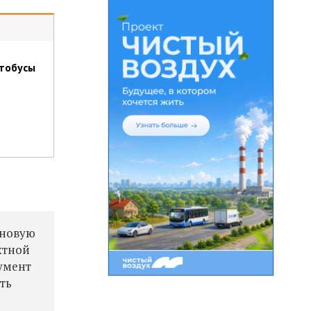
тобусы
 новую
ктной
умент
ть