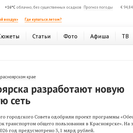
+16°C
облачно, без существенных осадков
Прогноз погоды
€
94,8
й воздух»
Где купаться летом?
Сюжеты
Статьи
Фото
Афиша
ТВ
Красноярском крае
оярска разработают новую
ю сеть
го городского Совета одобрили проект программы «Обе
ок транспортом общего пользования в Красноярске». На 
026 год предусмотрено 3,1 млрд рублей.