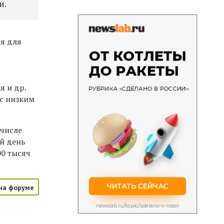
и.
я для
я и др.
с низким
 числе
ий день
00 тысяч
на форуме