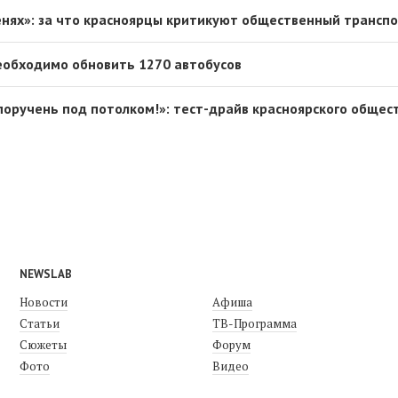
енях»: за что красноярцы критикуют общественный трансп
еобходимо обновить 1270 автобусов
 поручень под потолком!»: тест-драйв красноярского общес
NEWSLAB
Новости
Афиша
Статьи
ТВ-Программа
Сюжеты
Форум
Фото
Видео