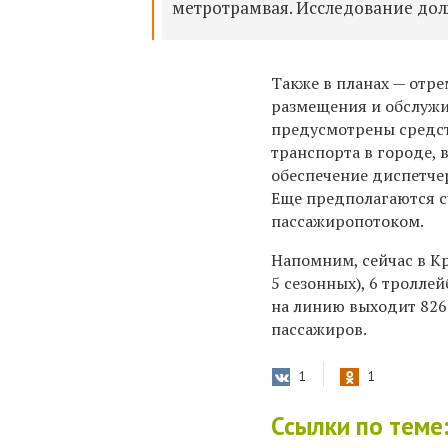
метротрамвая. Исследование долж
Также в планах — отр
размещения и обслужи
предусмотрены средст
транспорта в городе, 
обеспечение диспетче
Еще предполагаются с
пассажиропотоком.
Напомним, сейчас в К
5 сезонных), 6 тролле
на линию выходит 826
пассажиров.
1
1
Ссылки по теме