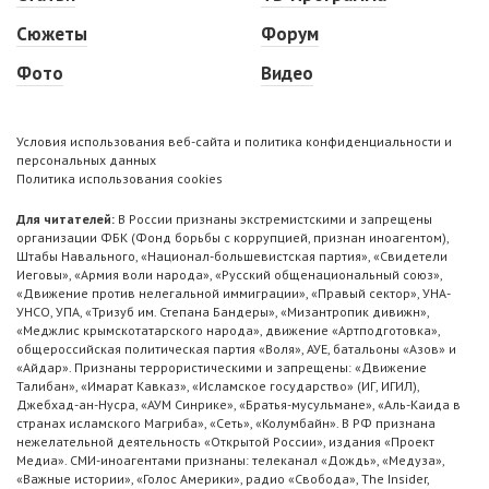
Сюжеты
Форум
Фото
Видео
Условия использования веб-сайта и политика конфиденциальности и
персональных данных
Политика использования cookies
Для читателей:
В России признаны экстремистскими и запрещены
организации ФБК (Фонд борьбы с коррупцией, признан иноагентом),
Штабы Навального, «Национал-большевистская партия», «Свидетели
Иеговы», «Армия воли народа», «Русский общенациональный союз»,
«Движение против нелегальной иммиграции», «Правый сектор», УНА-
УНСО, УПА, «Тризуб им. Степана Бандеры», «Мизантропик дивижн»,
«Меджлис крымскотатарского народа», движение «Артподготовка»,
общероссийская политическая партия «Воля», АУЕ, батальоны «Азов» и
«Айдар». Признаны террористическими и запрещены: «Движение
Талибан», «Имарат Кавказ», «Исламское государство» (ИГ, ИГИЛ),
Джебхад-ан-Нусра, «АУМ Синрике», «Братья-мусульмане», «Аль-Каида в
странах исламского Магриба», «Сеть», «Колумбайн». В РФ признана
нежелательной деятельность «Открытой России», издания «Проект
Медиа». СМИ-иноагентами признаны: телеканал «Дождь», «Медуза»,
«Важные истории», «Голос Америки», радио «Свобода», The Insider,