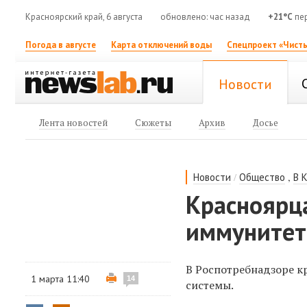
Красноярский край, 6 августа
обновлено: час назад
+21°C
пер
Погода в августе
Карта отключений воды
Спецпроект «Чисты
Новости
Лента новостей
Сюжеты
Архив
Досье
/
,
Новости
Общество
В 
Красноярца
иммунитет
В Роспотребнадзоре к
1 марта 11:40
14
системы.