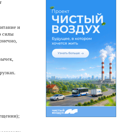
т
итание и
о силы
онечно,
вычек,
рузках.
ещении);