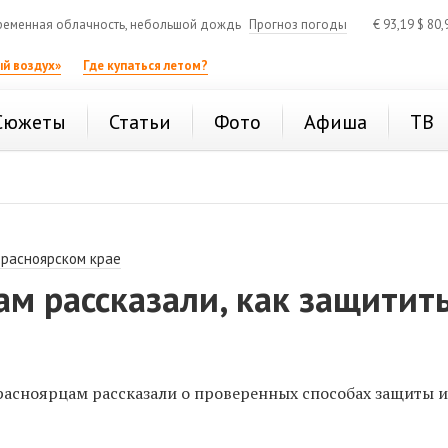
еменная облачность, небольшой дождь
Прогноз погоды
€
93,19
$
80,
й воздух»
Где купаться летом?
Сюжеты
Статьи
Фото
Афиша
ТВ
Красноярском крае
м рассказали, как защитит
расноярцам рассказали о проверенных способах защиты