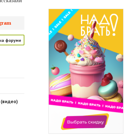
ассказали
gram
на форуме
 (видео)