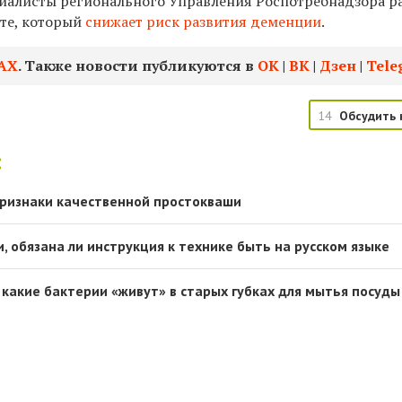
иалисты регионального Управления Роспотребнадзора р
те, который
снижает риск развития деменции
.
АХ
. Также новости публикуются в
ОК
|
ВК
|
Дзен
|
Tele
14
Обсудить 
:
ризнаки качественной простокваши
, обязана ли инструкция к технике быть на русском языке
какие бактерии «живут» в старых губках для мытья посуды