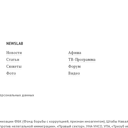
NEWSLAB
Новости
Афиша
Статьи
ТВ-Программа
Сюжеты
Форум
Фото
Видео
персональных данных
низации ФБК (Фонд борьбы с коррупцией, признан иноагентом), Штабы Навал
ротив нелегальной иммиграции», «Правый сектор», УНА-УНСО, УПА, «Тризуб и