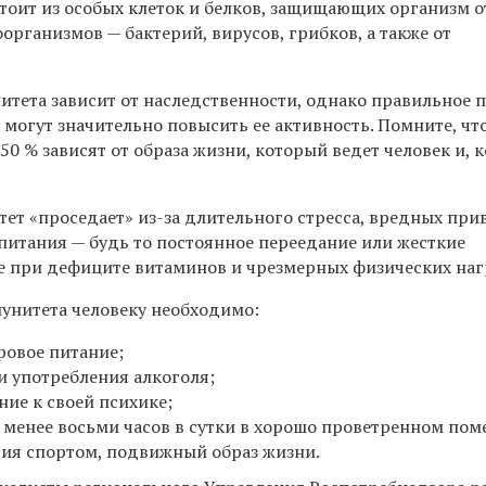
тоит из особых клеток и белков, защищающих организм о
рганизмов — бактерий, вирусов, грибков, а также от
тета зависит от наследственности, однако правильное п
могут значительно повысить ее активность. Помните, чт
0 % зависят от образа жизни, который ведет человек и, к
ет «проседает» из-за длительного стресса, вредных при
питания — будь то постоянное переедание или жесткие
же при дефиците витаминов и чрезмерных физических наг
унитета человеку необходимо:
ровое питание;
 и употребления алкоголя;
ие к своей психике;
 менее восьми часов в сутки в хорошо проветренном пом
тия спортом, подвижный образ жизни.