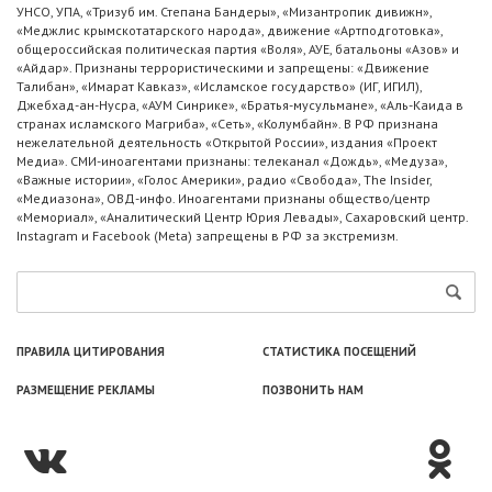
УНСО, УПА, «Тризуб им. Степана Бандеры», «Мизантропик дивижн»,
«Меджлис крымскотатарского народа», движение «Артподготовка»,
общероссийская политическая партия «Воля», АУЕ, батальоны «Азов» и
«Айдар». Признаны террористическими и запрещены: «Движение
Талибан», «Имарат Кавказ», «Исламское государство» (ИГ, ИГИЛ),
Джебхад-ан-Нусра, «АУМ Синрике», «Братья-мусульмане», «Аль-Каида в
странах исламского Магриба», «Сеть», «Колумбайн». В РФ признана
нежелательной деятельность «Открытой России», издания «Проект
Медиа». СМИ-иноагентами признаны: телеканал «Дождь», «Медуза»,
«Важные истории», «Голос Америки», радио «Свобода», The Insider,
«Медиазона», ОВД-инфо. Иноагентами признаны общество/центр
«Мемориал», «Аналитический Центр Юрия Левады», Сахаровский центр.
Instagram и Facebook (Metа) запрещены в РФ за экстремизм.
ПРАВИЛА ЦИТИРОВАНИЯ
СТАТИСТИКА ПОСЕЩЕНИЙ
РАЗМЕЩЕНИЕ РЕКЛАМЫ
ПОЗВОНИТЬ НАМ