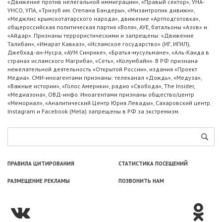
«Движение против нелегальной иммиграции», «Правый сектор», УНА-
УНСО, УПА, «Тризуб им. Степана Бандеры», «Мизантропик дивижн»,
«Меджлис крымскотатарского народа», движение «Артподготовка»,
общероссийская политическая партия «Воля», АУЕ, батальоны «Азов» и
«Айдар». Признаны террористическими и запрещены: «Движение
Талибан», «Имарат Кавказ», «Исламское государство» (ИГ, ИГИЛ),
Джебхад-ан-Нусра, «АУМ Синрике», «Братья-мусульмане», «Аль-Каида в
странах исламского Магриба», «Сеть», «Колумбайн». В РФ признана
нежелательной деятельность «Открытой России», издания «Проект
Медиа». СМИ-иноагентами признаны: телеканал «Дождь», «Медуза»,
«Важные истории», «Голос Америки», радио «Свобода», The Insider,
«Медиазона», ОВД-инфо. Иноагентами признаны общество/центр
«Мемориал», «Аналитический Центр Юрия Левады», Сахаровский центр.
Instagram и Facebook (Metа) запрещены в РФ за экстремизм.
ПРАВИЛА ЦИТИРОВАНИЯ
СТАТИСТИКА ПОСЕЩЕНИЙ
РАЗМЕЩЕНИЕ РЕКЛАМЫ
ПОЗВОНИТЬ НАМ