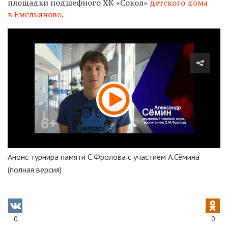
площадки подшефного ХК «Сокол»
детского дома
в Емельяново
.
Анонс турнира памяти С.Фролова с участием А.Сёмина
(полная версия)
0
0