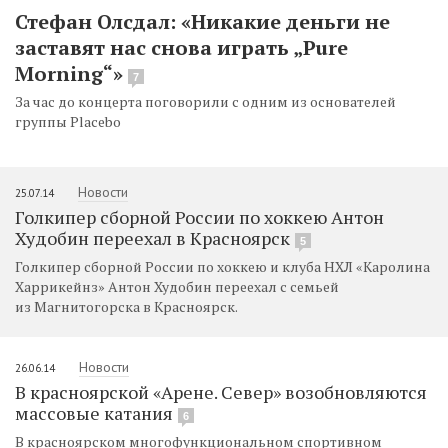
Стефан Олсдал: «Никакие деньги не
заставят нас снова играть „Pure
Morning“»
7
За час до концерта поговорили с одним из основателей
группы Placebo
Новости
25.07.14
Голкипер сборной России по хоккею Антон
Худобин переехал в Красноярск
5
Голкипер сборной России по хоккею и клуба НХЛ «Каролина
Харрикейнз» Антон Худобин переехал с семьей
из Магнитогорска в Красноярск.
Новости
26.06.14
В красноярской «Арене. Север» возобновляются
массовые катания
6
В красноярском многофункциональном спортивном