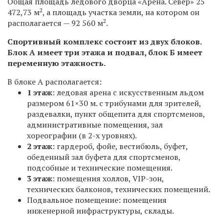
Общая площадь ледового дворца «Арена. Север» 25
2
472,73 м
, а площадь участка земли, на котором он
2
располагается — 92 560 м
.
Спортивный комплекс состоит из двух блоков.
Блок А имеет три этажа и подвал, блок Б имеет
переменную этажность.
В блоке А располагается:
1 этаж
: ледовая арена с искусственным льдом
размером 61×30 м. с трибунами для зрителей,
раздевалки, пункт общепита для спортсменов,
административные помещения, зал
хореографии (в 2-х уровнях).
2 этаж
: гардероб, фойе, вестибюль, буфет,
обеденный зал буфета для спортсменов,
подсобные и технические помещения.
3 этаж
: помещения холлов, VIP-зон,
технических балконов, технических помещений.
Подвальное помещение: помещения
инженерной инфраструктуры, склады.