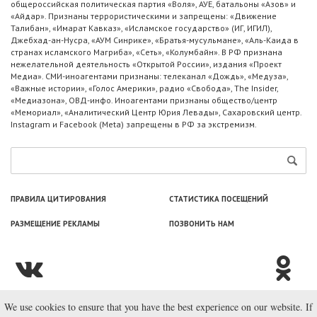
общероссийская политическая партия «Воля», АУЕ, батальоны «Азов» и
«Айдар». Признаны террористическими и запрещены: «Движение
Талибан», «Имарат Кавказ», «Исламское государство» (ИГ, ИГИЛ),
Джебхад-ан-Нусра, «АУМ Синрике», «Братья-мусульмане», «Аль-Каида в
странах исламского Магриба», «Сеть», «Колумбайн». В РФ признана
нежелательной деятельность «Открытой России», издания «Проект
Медиа». СМИ-иноагентами признаны: телеканал «Дождь», «Медуза»,
«Важные истории», «Голос Америки», радио «Свобода», The Insider,
«Медиазона», ОВД-инфо. Иноагентами признаны общество/центр
«Мемориал», «Аналитический Центр Юрия Левады», Сахаровский центр.
Instagram и Facebook (Metа) запрещены в РФ за экстремизм.
ПРАВИЛА ЦИТИРОВАНИЯ
СТАТИСТИКА ПОСЕЩЕНИЙ
РАЗМЕЩЕНИЕ РЕКЛАМЫ
ПОЗВОНИТЬ НАМ
We use cookies to ensure that you have the best experience on our website. If
© ООО «Лаборатория Новоcтей», 2003—2026.