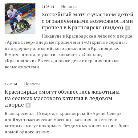
Новости
21.03.14
Хоккейный матч с участием детей
с ограниченными возможностями
прошел в Красноярске (видео)
9
Накануне в Красноярске в ледовом дворце
«Арена.Север» впервые прошел матч «Открытые сердца»,
в поддержку олимпийского движения в Красноярске.
В матче приняли участие хоккеисты «Сокола»,
«Красноярских Рысей», а также дети с ограниченными
возможностями.
Новости
12.03.14
Красноярцы смогут обзавестись животным
на сеансах массового катания в ледовом
дворце
8
В воскресенье, 16 марта, в красноярской «Арене. Север»
пройдут тематические массовые катания, посетители
которых смогут покормить бездомных животных и забрать
домой одного из них.