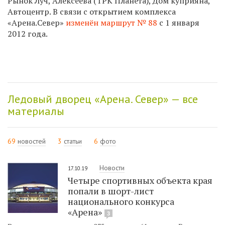
Рынок Луч, Алексеева (ТРК Планета), Дом куприяна,
Автоцентр. В связи с открытием комплекса
«Арена.Север»
изменён маршрут № 88
c 1 января
2012 года.
Ледовый дворец «Арена. Север» — все
материалы
69
новостей
3
статьи
6
фото
Новости
17.10.19
Четыре спортивных объекта края
попали в шорт-лист
национального конкурса
«Арена»
3