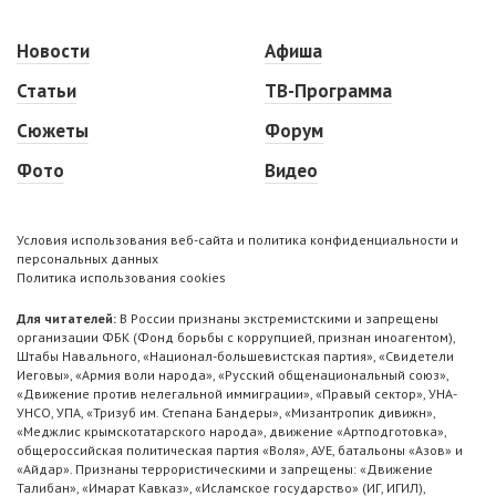
Новости
Афиша
Статьи
ТВ-Программа
Сюжеты
Форум
Фото
Видео
Условия использования веб-сайта и политика конфиденциальности и
персональных данных
Политика использования cookies
Для читателей:
В России признаны экстремистскими и запрещены
организации ФБК (Фонд борьбы с коррупцией, признан иноагентом),
Штабы Навального, «Национал-большевистская партия», «Свидетели
Иеговы», «Армия воли народа», «Русский общенациональный союз»,
«Движение против нелегальной иммиграции», «Правый сектор», УНА-
УНСО, УПА, «Тризуб им. Степана Бандеры», «Мизантропик дивижн»,
«Меджлис крымскотатарского народа», движение «Артподготовка»,
общероссийская политическая партия «Воля», АУЕ, батальоны «Азов» и
«Айдар». Признаны террористическими и запрещены: «Движение
Талибан», «Имарат Кавказ», «Исламское государство» (ИГ, ИГИЛ),