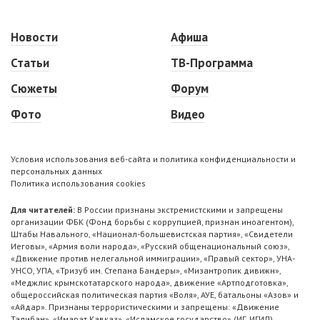
Новости
Афиша
Статьи
ТВ-Программа
Сюжеты
Форум
Фото
Видео
Условия использования веб-сайта и политика конфиденциальности и
персональных данных
Политика использования cookies
Для читателей:
В России признаны экстремистскими и запрещены
организации ФБК (Фонд борьбы с коррупцией, признан иноагентом),
Штабы Навального, «Национал-большевистская партия», «Свидетели
Иеговы», «Армия воли народа», «Русский общенациональный союз»,
«Движение против нелегальной иммиграции», «Правый сектор», УНА-
УНСО, УПА, «Тризуб им. Степана Бандеры», «Мизантропик дивижн»,
«Меджлис крымскотатарского народа», движение «Артподготовка»,
общероссийская политическая партия «Воля», АУЕ, батальоны «Азов» и
«Айдар». Признаны террористическими и запрещены: «Движение
Талибан», «Имарат Кавказ», «Исламское государство» (ИГ, ИГИЛ),