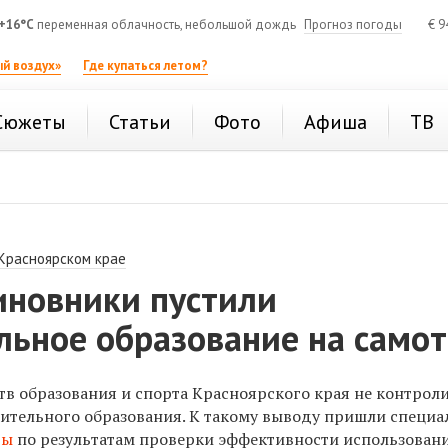
+16°C
переменная облачность, небольшой дождь
Прогноз погоды
€
9
й воздух»
Где купаться летом?
Сюжеты
Статьи
Фото
Афиша
ТВ
 Красноярском крае
иновники пустили
льное образование на самот
в образования и спорта Красноярского края не контрол
нительного образования. К такому выводу пришли специ
ты
по результатам проверки эффективности использован