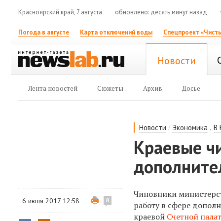
Красноярский край, 7 августа
обновлено: десять минут назад
Погода в августе
Карта отключений воды
Спецпроект «Чисты
Новости
Лента новостей
Сюжеты
Архив
Досье
/
,
Новости
Экономика
В
Краевые ч
дополните
Чиновники министерст
6 июля 2017 12:58
8
работу в сфере допол
краевой
Счетной пала