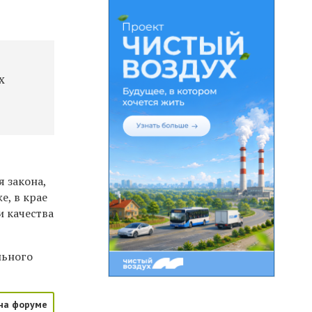
х
я закона,
е, в крае
 качества
льного
на форуме