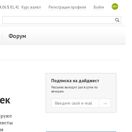
18+
4,06
$
81,41
Курс валют
Регистрация профиля
Войти
Форум
Подписка на дайджест
Рассылка выходит раз в сутки по
вечерам.
ек
ируют
алисты
ия