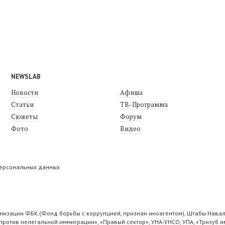
NEWSLAB
Новости
Афиша
Статьи
ТВ-Программа
Сюжеты
Форум
Фото
Видео
персональных данных
низации ФБК (Фонд борьбы с коррупцией, признан иноагентом), Штабы Навал
ротив нелегальной иммиграции», «Правый сектор», УНА-УНСО, УПА, «Тризуб и