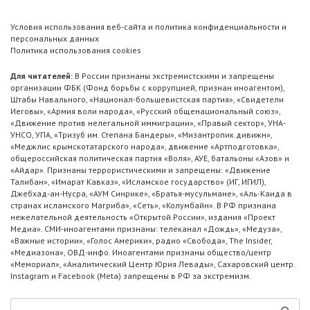
Условия использования веб-сайта и политика конфиденциальности и
персональных данных
Политика использования cookies
Для читателей:
В России признаны экстремистскими и запрещены
организации ФБК (Фонд борьбы с коррупцией, признан иноагентом),
Штабы Навального, «Национал-большевистская партия», «Свидетели
Иеговы», «Армия воли народа», «Русский общенациональный союз»,
«Движение против нелегальной иммиграции», «Правый сектор», УНА-
УНСО, УПА, «Тризуб им. Степана Бандеры», «Мизантропик дивижн»,
«Меджлис крымскотатарского народа», движение «Артподготовка»,
общероссийская политическая партия «Воля», АУЕ, батальоны «Азов» и
«Айдар». Признаны террористическими и запрещены: «Движение
Талибан», «Имарат Кавказ», «Исламское государство» (ИГ, ИГИЛ),
Джебхад-ан-Нусра, «АУМ Синрике», «Братья-мусульмане», «Аль-Каида в
странах исламского Магриба», «Сеть», «Колумбайн». В РФ признана
нежелательной деятельность «Открытой России», издания «Проект
Медиа». СМИ-иноагентами признаны: телеканал «Дождь», «Медуза»,
«Важные истории», «Голос Америки», радио «Свобода», The Insider,
«Медиазона», ОВД-инфо. Иноагентами признаны общество/центр
«Мемориал», «Аналитический Центр Юрия Левады», Сахаровский центр.
Instagram и Facebook (Metа) запрещены в РФ за экстремизм.