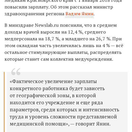
повысили зарплату. Об этом рассказал министр
здравоохранения региона
Вадим Янин
.
В минздраве
Newslab.ru
пояснили, что в среднем
доходы врачей выросли
на 12,4 %, среднего
медперсонала на
18,7 %,
а младшего на
26,7 %
.
При
этом окладная часть увеличилась лишь на 4 % — всё
остальное стимулирующие выплаты,
распределять
которые станет сам коллектив медучреждения.
«
Фактическое увеличение зарплаты
конкретного работника
будет зависеть
от географическ
ой
зон
ы
, в которой
находится его учреждение
и еще ряд
а
параметров, среди которых и
интенсивность
труда и уровень сложности представляемой
медицинской помощи»,
— говорит Янин.