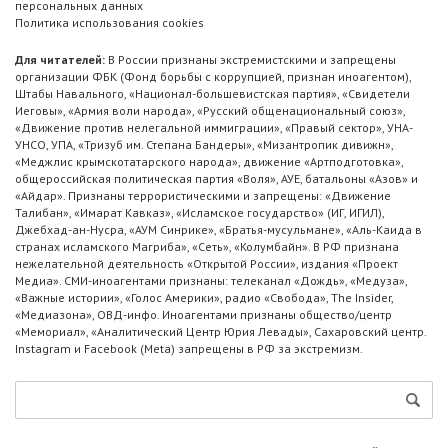
персональных данных
Политика использования cookies
Для читателей:
В России признаны экстремистскими и запрещены
организации ФБК (Фонд борьбы с коррупцией, признан иноагентом),
Штабы Навального, «Национал-большевистская партия», «Свидетели
Иеговы», «Армия воли народа», «Русский общенациональный союз»,
«Движение против нелегальной иммиграции», «Правый сектор», УНА-
УНСО, УПА, «Тризуб им. Степана Бандеры», «Мизантропик дивижн»,
«Меджлис крымскотатарского народа», движение «Артподготовка»,
общероссийская политическая партия «Воля», АУЕ, батальоны «Азов» и
«Айдар». Признаны террористическими и запрещены: «Движение
Талибан», «Имарат Кавказ», «Исламское государство» (ИГ, ИГИЛ),
Джебхад-ан-Нусра, «АУМ Синрике», «Братья-мусульмане», «Аль-Каида в
странах исламского Магриба», «Сеть», «Колумбайн». В РФ признана
нежелательной деятельность «Открытой России», издания «Проект
Медиа». СМИ-иноагентами признаны: телеканал «Дождь», «Медуза»,
«Важные истории», «Голос Америки», радио «Свобода», The Insider,
«Медиазона», ОВД-инфо. Иноагентами признаны общество/центр
«Мемориал», «Аналитический Центр Юрия Левады», Сахаровский центр.
Instagram и Facebook (Metа) запрещены в РФ за экстремизм.