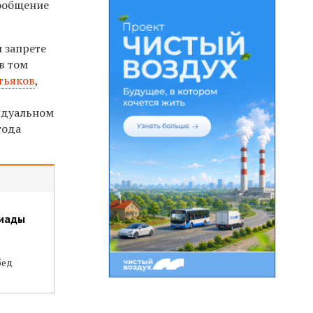
ообщение
 запрете
в том
тьяков
,
дуальном
года
пиады
бед