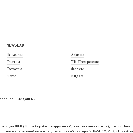
NEWSLAB
Новости
Афиша
Статьи
ТВ-Программа
Сюжеты
Форум
Фото
Видео
персональных данных
низации ФБК (Фонд борьбы с коррупцией, признан иноагентом), Штабы Навал
ротив нелегальной иммиграции», «Правый сектор», УНА-УНСО, УПА, «Тризуб и