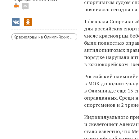
спортивным судом спо
35
появилось сегодня на
1 февраля Спортивны
для российских спортс
числе красноярцы боб
Красноярцы на Олимпийских играх
были полностью оправ
антидопинговых прави
порядке нарушали ан
в
южнокорейском Пхён
Российский олимпийс
в МОК дополнительную
в Олимпиаде еще 15 сп
оправданных. Среди н
спортсменов и 2 трене
Индивидуального при
и скелетонист Алексан
стало известно, что 
олимпийский комитет 