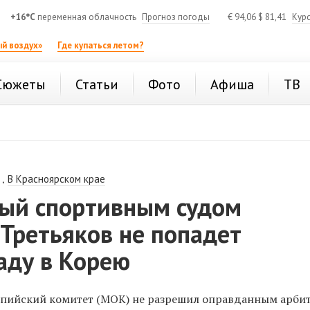
+16°C
переменная облачность
Прогноз погоды
€
94,06
$
81,41
Кур
й воздух»
Где купаться летом?
Сюжеты
Статьи
Фото
Афиша
ТВ
,
В Красноярском крае
ый спортивным судом
Третьяков не попадет
аду в Корею
ийский комитет (МОК) не разрешил оправданным арб