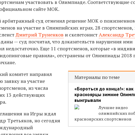
ртсменам участвовать в Олимпиаде. Соответствующие с
 официальном сайте МОК.
й арбитражный суд отменил решение МОК о пожизненном
менов на участие в Олимпийских играх. 28 спортсменов, 
слеист
Дмитрий Труненков
и скелетонист
Александр Тре
даны — суд посчитал, что доказательств нарушения ими
л недостаточно. Еще 11 спортсменов, которые «в
индиви
тидопинговые правила
», отстранены от Олимпиады 2018 
чхане.
кий комитет направил
Материалы по теме
 заявку на участие
ортсменов, из числа
«Бороться до конца!»: как
красноярцы зимние Олим
их 13 действующих
выигрывали
ра.
Лучшие видео
глашения на Игры ждал
олимпийских по
красноярских спортсменов
др Третьяков, но сегодня
Международный
отклонил все заявки.