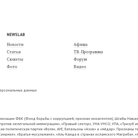
NEWSLAB
Новости
Афиша
Статьи
ТВ-Программа
Сюжеты
Форум
Фото
Видео
персональных данных
низации ФБК (Фонд борьбы с коррупцией, признан иноагентом), Штабы Навал
ротив нелегальной иммиграции», «Правый сектор», УНА-УНСО, УПА, «Тризуб и
ая политическая партия «Воля», АУЕ, батальоны «Азов» и «Айдар». Признаны
 Синрике», «Братья-мусульмане», «Аль-Каида в странах исламского Магриба», 