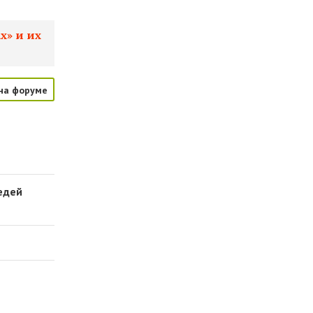
х» и их
на форуме
едей