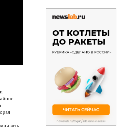
ли
районе
а
торая
манивать