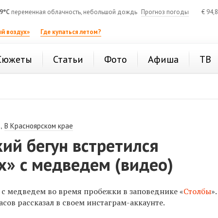
9°C
переменная облачность, небольшой дождь
Прогноз погоды
€
94,
й воздух»
Где купаться летом?
Сюжеты
Статьи
Фото
Афиша
ТВ
,
В Красноярском крае
ий бегун встретился
х» с медведем (видео)
 с медведем во время пробежки в заповеднике «
Столбы
»
сов рассказал в своем инстаграм-аккаунте.