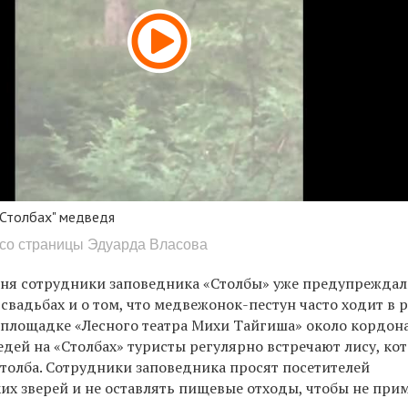
"Столбах" медведя
m со страницы Эдуарда Власова
ня сотрудники заповедника «Столбы» уже предупрежда
свадьбах и о том, что медвежонок-пестун часто ходит в 
 площадке «Лесного театра Михи Тайгиша» около кордон
дей на «Столбах» туристы регулярно встречают лису, ко
столба. Сотрудники заповедника просят посетителей
их зверей и не оставлять пищевые отходы, чтобы не при