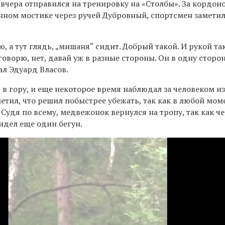
вчера отправился на тренировку на «Столбы». За кордон
янном мостике через ручей Дубровный, спортсмен замети
ю, а тут глядь, „мишаня“ сидит. Добрый такой. И рукой так
 говорю, нет, давай уж в разные стороны. Он в одну сторо
ал Эдуард Власов.
 гору, и еще некоторое время наблюдал за человеком из
етил, что решил побыстрее убежать, так как в любой мом
Судя по всему, медвежонок вернулся на тропу, так как че
идел еще один бегун.