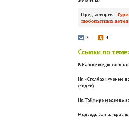
животных.
Предыстория:
Тури
любопытных детё
2
4
Ссылки по теме
В Канске медвежонок и
На «Столбах» ученые 
(видео)
На Таймыре медведь з
Медведь загнал красно