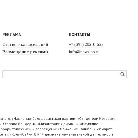
РЕКЛАМА
КОНТАКТЫ
Статистика посещений
+7 (391) 205-0-555
Размещение рекламы
info@newslab.ru
ьного, «Национал-большевистская партия», «Свидетели Иеговы»,
м. Степана Бандеры», «Мизантропик дивижн», «Меджлис
 террористическими и запрещены: «Движение Талибан», «Имарат
«Сеть», «Колумбайн». В РФ признана нежелательной деятельность