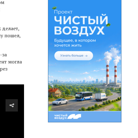
ом
л
 делает,
ну пошел,
-за
ент могла
рез