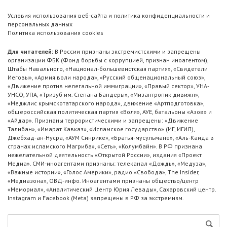
Условия использования веб-сайта и политика конфиденциальности и
персональных данных
Политика использования cookies
Для читателей:
В России признаны экстремистскими и запрещены
организации ФБК (Фонд борьбы с коррупцией, признан иноагентом),
Штабы Навального, «Национал-большевистская партия», «Свидетели
Иеговы», «Армия воли народа», «Русский общенациональный союз»,
«Движение против нелегальной иммиграции», «Правый сектор», УНА-
УНСО, УПА, «Тризуб им. Степана Бандеры», «Мизантропик дивижн»,
«Меджлис крымскотатарского народа», движение «Артподготовка»,
общероссийская политическая партия «Воля», АУЕ, батальоны «Азов» и
«Айдар». Признаны террористическими и запрещены: «Движение
Талибан», «Имарат Кавказ», «Исламское государство» (ИГ, ИГИЛ),
Джебхад-ан-Нусра, «АУМ Синрике», «Братья-мусульмане», «Аль-Каида в
странах исламского Магриба», «Сеть», «Колумбайн». В РФ признана
нежелательной деятельность «Открытой России», издания «Проект
Медиа». СМИ-иноагентами признаны: телеканал «Дождь», «Медуза»,
«Важные истории», «Голос Америки», радио «Свобода», The Insider,
«Медиазона», ОВД-инфо. Иноагентами признаны общество/центр
«Мемориал», «Аналитический Центр Юрия Левады», Сахаровский центр.
Instagram и Facebook (Metа) запрещены в РФ за экстремизм.