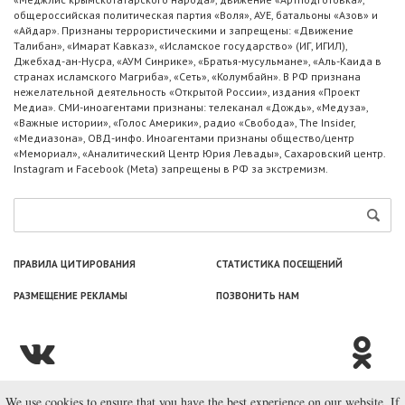
общероссийская политическая партия «Воля», АУЕ, батальоны «Азов» и
«Айдар». Признаны террористическими и запрещены: «Движение
Талибан», «Имарат Кавказ», «Исламское государство» (ИГ, ИГИЛ),
Джебхад-ан-Нусра, «АУМ Синрике», «Братья-мусульмане», «Аль-Каида в
странах исламского Магриба», «Сеть», «Колумбайн». В РФ признана
нежелательной деятельность «Открытой России», издания «Проект
Медиа». СМИ-иноагентами признаны: телеканал «Дождь», «Медуза»,
«Важные истории», «Голос Америки», радио «Свобода», The Insider,
«Медиазона», ОВД-инфо. Иноагентами признаны общество/центр
«Мемориал», «Аналитический Центр Юрия Левады», Сахаровский центр.
Instagram и Facebook (Metа) запрещены в РФ за экстремизм.
ПРАВИЛА ЦИТИРОВАНИЯ
СТАТИСТИКА ПОСЕЩЕНИЙ
РАЗМЕЩЕНИЕ РЕКЛАМЫ
ПОЗВОНИТЬ НАМ
We use cookies to ensure that you have the best experience on our website. If
© ООО «Лаборатория Новоcтей», 2003—2026.