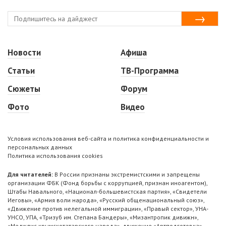
Новости
Афиша
Статьи
ТВ-Программа
Сюжеты
Форум
Фото
Видео
Условия использования веб-сайта и политика конфиденциальности и
персональных данных
Политика использования cookies
Для читателей:
В России признаны экстремистскими и запрещены
организации ФБК (Фонд борьбы с коррупцией, признан иноагентом),
Штабы Навального, «Национал-большевистская партия», «Свидетели
Иеговы», «Армия воли народа», «Русский общенациональный союз»,
«Движение против нелегальной иммиграции», «Правый сектор», УНА-
УНСО, УПА, «Тризуб им. Степана Бандеры», «Мизантропик дивижн»,
«Меджлис крымскотатарского народа», движение «Артподготовка»,