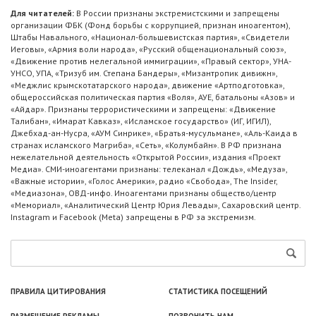
Для читателей:
В России признаны экстремистскими и запрещены
организации ФБК (Фонд борьбы с коррупцией, признан иноагентом),
Штабы Навального, «Национал-большевистская партия», «Свидетели
Иеговы», «Армия воли народа», «Русский общенациональный союз»,
«Движение против нелегальной иммиграции», «Правый сектор», УНА-
УНСО, УПА, «Тризуб им. Степана Бандеры», «Мизантропик дивижн»,
«Меджлис крымскотатарского народа», движение «Артподготовка»,
общероссийская политическая партия «Воля», АУЕ, батальоны «Азов» и
«Айдар». Признаны террористическими и запрещены: «Движение
Талибан», «Имарат Кавказ», «Исламское государство» (ИГ, ИГИЛ),
Джебхад-ан-Нусра, «АУМ Синрике», «Братья-мусульмане», «Аль-Каида в
странах исламского Магриба», «Сеть», «Колумбайн». В РФ признана
нежелательной деятельность «Открытой России», издания «Проект
Медиа». СМИ-иноагентами признаны: телеканал «Дождь», «Медуза»,
«Важные истории», «Голос Америки», радио «Свобода», The Insider,
«Медиазона», ОВД-инфо. Иноагентами признаны общество/центр
«Мемориал», «Аналитический Центр Юрия Левады», Сахаровский центр.
Instagram и Facebook (Metа) запрещены в РФ за экстремизм.
ПРАВИЛА ЦИТИРОВАНИЯ
СТАТИСТИКА ПОСЕЩЕНИЙ
РАЗМЕЩЕНИЕ РЕКЛАМЫ
ПОЗВОНИТЬ НАМ