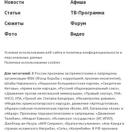
Новости
Афиша
Статьи
ТВ-Программа
Сюжеты
Форум
Фото
Видео
Условия использования веб-сайта и политика конфиденциальности и
персональных данных
Политика использования cookies
Для читателей:
В России признаны экстремистскими и запрещены
организации ФБК (Фонд борьбы с коррупцией, признан иноагентом),
Штабы Навального, «Национал-большевистская партия», «Свидетели
Иеговы», «Армия воли народа», «Русский общенациональный союз»,
«Движение против нелегальной иммиграции», «Правый сектор», УНА-
УНСО, УПА, «Тризуб им. Степана Бандеры», «Мизантропик дивижн»,
«Меджлис крымскотатарского народа», движение «Артподготовка»,
общероссийская политическая партия «Воля», АУЕ, батальоны «Азов» и
«Айдар». Признаны террористическими и запрещены: «Движение
Талибан», «Имарат Кавказ», «Исламское государство» (ИГ, ИГИЛ),
Джебхад-ан-Нусра, «АУМ Синрике», «Братья-мусульмане», «Аль-Каида в
странах исламского Магриба», «Сеть», «Колумбайн». В РФ признана