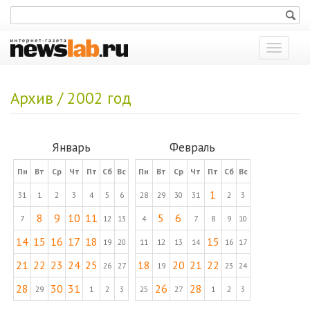
Показат
меню
Архив / 2002 год
Январь
Февраль
Пн
Вт
Ср
Чт
Пт
Сб
Вс
Пн
Вт
Ср
Чт
Пт
Сб
Вс
1
31
1
2
3
4
5
6
28
29
30
31
2
3
8
9
10
11
5
6
7
12
13
4
7
8
9
10
14
15
16
17
18
15
19
20
11
12
13
14
16
17
21
22
23
24
25
18
20
21
22
26
27
19
23
24
28
30
31
26
28
29
1
2
3
25
27
1
2
3